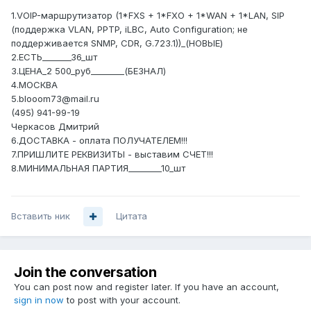
1.VOIP-маршрутизатор (1*FXS + 1*FXO + 1*WAN + 1*LAN, SIP
(поддержка VLAN, PPTP, iLBC, Auto Configuration; не
поддерживается SNMP, CDR, G.723.1))_(НОВЫЕ)
2.ЕСТЬ_______36_шт
3.ЦЕНА_2 500_руб________(БЕЗНАЛ)
4.МОСКВА
5.blooom73@mail.ru
(495) 941-99-19
Черкасов Дмитрий
6.ДОСТАВКА - оплата ПОЛУЧАТЕЛЕМ!!!
7.ПРИШЛИТЕ РЕКВИЗИТЫ - выставим СЧЕТ!!!
8.МИНИМАЛЬНАЯ ПАРТИЯ________10_шт
Вставить ник
Цитата
Join the conversation
You can post now and register later. If you have an account,
sign in now
to post with your account.