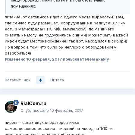
медугородных линий связи и в подготовленных
помещениях.
питание: от сетевиков идет с одного места выработки. Там,
где сейчас буду размещать оборудование в радиусе 0.7-1км
есть 3 магистрала(ТТК, МФ, вымпелком), по РТ ничего
сказать не могу, не подружились с ними) Может быть важной
инфой будет местонахождение, так вот, находимся в сибири)
Но вопрос в том, что было бы неплохо с оборудованием
разобраться)
Изменено
10 февраля, 2017
пользователем akakiy
Вставить ник
Цитата
RialCom.ru
Опубликовано
10 февраля, 2017
пиринг - связь двух операторов имхо
самое дешевое решение - медный патчкорд на 1/10 гиг
немного дороже - оптический патч-корд