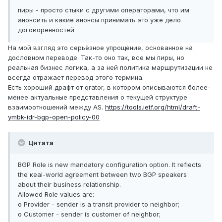
пиры - просто стыки с другими операторами, что им
анонсить и какие анонсы принимать это уже дело
договоренностей
На мой взгляд это серьёзное упрощение, основанное на
дословном переводе. Так-то оно так, все мы пиры, но
реальная бизнес логика, а за ней политика маршрутизации не
всегда отражает перевод этого термина.
Есть хороший драфт от qrator, в котором описываются более-
менее актуальные представления о текущей структуре
взаимоотношений между AS.
https://tools.ietf.org/html/draft-
ymbk-idr-bgp-open-policy-00
Цитата
BGP Role is new mandatory configuration option. It reflects
the кeal-world agreement between two BGP speakers
about their business relationship.
Allowed Role values are:
o Provider - sender is a transit provider to neighbor;
o Customer - sender is customer of neighbor;