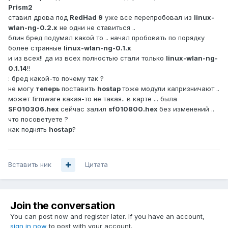
Prism2
ставил дрова под
RedHad 9
уже все перепробовал из
linux-
wlan-ng-0.2.х
не одни не ставиться ..
блин бред подумал какой то .. начал пробовать по порядку
более странные
linux-wlan-ng-0.1.х
и из всех!! да из всех полностью стали только
linux-wlan-ng-
0.1.14
!!
: бред какой-то почему так ?
не могу
теперь
поставить
hostap
тоже модули капризничают ..
может firmware какая-то не такая.. в карте ... была
SF010306.hex
сейчас залил
sf010800.hex
без изменений ..
что посоветуете ?
как поднять
hostap
?
Вставить ник
Цитата
Join the conversation
You can post now and register later. If you have an account,
sign in now
to post with your account.