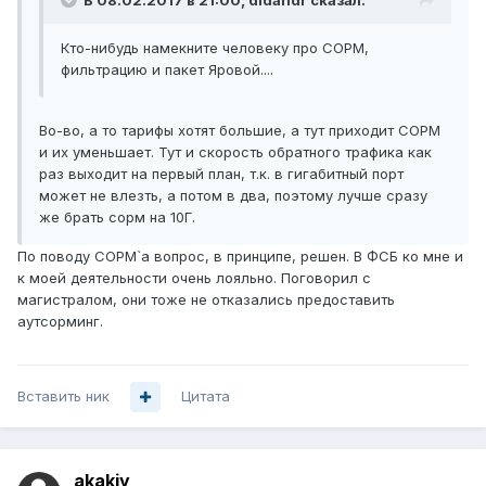
В 08.02.2017 в 21:00, didandr сказал:
Кто-нибудь намекните человеку про СОРМ,
фильтрацию и пакет Яровой....
Во-во, а то тарифы хотят большие, а тут приходит СОРМ
и их уменьшает. Тут и скорость обратного трафика как
раз выходит на первый план, т.к. в гигабитный порт
может не влезть, а потом в два, поэтому лучше сразу
же брать сорм на 10Г.
По поводу СОРМ`а вопрос, в принципе, решен. В ФСБ ко мне и
к моей деятельности очень лояльно. Поговорил с
магистралом, они тоже не отказались предоставить
аутсорминг.
Вставить ник
Цитата
akakiy