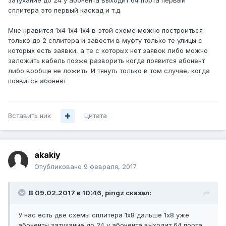
затухание до 24 у абонента выходит 64 порта первый
сплитера это первый каскад и т.д.
Мне нравится 1х4 1х4 1х4 в этой схеме можно построиться
только до 2 сплитера и завести в муфту только те улицы с
которых есть заявки, а те с которых нет заявок либо можно
заложить кабель позже разворить когда появится абонент
либо вообще не ложить. И тянуть только в том случае, когда
появится абонент
Вставить ник
Цитата
akakiy
Опубликовано
9 февраля, 2017
В 09.02.2017 в 10:46, pingz сказал:
У нас есть две схемы сплитера 1х8 дальше 1х8 уже
абоненты затухание до 24 у абонента выходит 64 порта