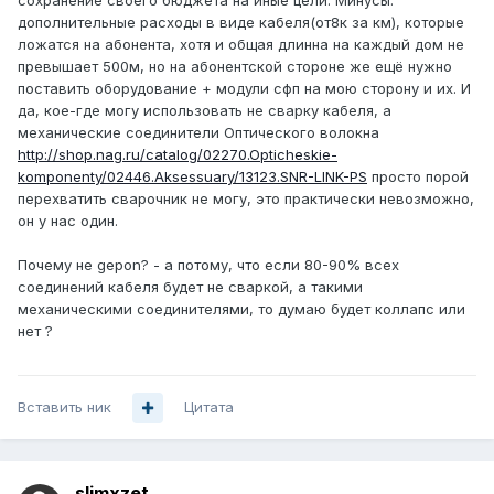
сохранение своего бюджета на иные цели. Минусы:
дополнительные расходы в виде кабеля(от8к за км), которые
ложатся на абонента, хотя и общая длинна на каждый дом не
превышает 500м, но на абонентской стороне же ещё нужно
поставить оборудование + модули сфп на мою сторону и их. И
да, кое-где могу использовать не сварку кабеля, а
механические соединители Оптического волокна
http://shop.nag.ru/catalog/02270.Opticheskie-
komponenty/02446.Aksessuary/13123.SNR-LINK-PS
просто порой
перехватить сварочник не могу, это практически невозможно,
он у нас один.
Почему не gepon? - а потому, что если 80-90% всех
соединений кабеля будет не сваркой, а такими
механическими соединителями, то думаю будет коллапс или
нет ?
Вставить ник
Цитата
slimxzet