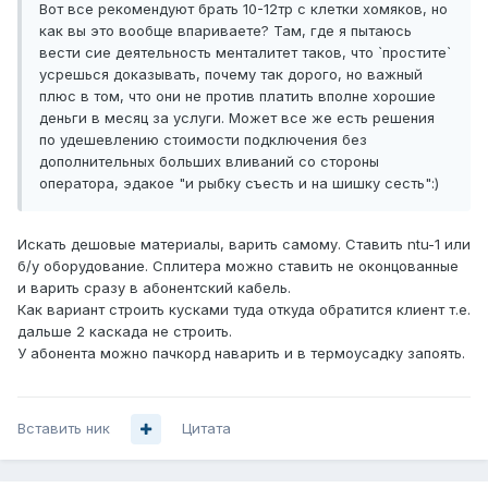
Вот все рекомендуют брать 10-12тр с клетки хомяков, но
как вы это вообще впариваете? Там, где я пытаюсь
вести сие деятельность менталитет таков, что `простите`
усрешься доказывать, почему так дорого, но важный
плюс в том, что они не против платить вполне хорошие
деньги в месяц за услуги. Может все же есть решения
по удешевлению стоимости подключения без
дополнительных больших вливаний со стороны
оператора, эдакое "и рыбку съесть и на шишку сесть":)
Искать дешовые материалы, варить самому. Ставить ntu-1 или
б/у оборудование. Сплитера можно ставить не оконцованные
и варить сразу в абонентский кабель.
Как вариант строить кусками туда откуда обратится клиент т.е.
дальше 2 каскада не строить.
У абонента можно пачкорд наварить и в термоусадку запоять.
Вставить ник
Цитата