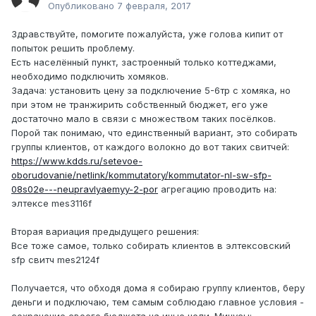
Опубликовано
7 февраля, 2017
Здравствуйте, помогите пожалуйста, уже голова кипит от
попыток решить проблему.
Есть населённый пункт, застроенный только коттеджами,
необходимо подключить хомяков.
Задача: установить цену за подключение 5-6тр с хомяка, но
при этом не транжирить собственный бюджет, его уже
достаточно мало в связи с множеством таких посёлков.
Порой так понимаю, что единственный вариант, это собирать
группы клиентов, от каждого волокно до вот таких свитчей:
https://www.kdds.ru/setevoe-
oborudovanie/netlink/kommutatory/kommutator-nl-sw-sfp-
08s02e---neupravlyaemyy-2-por
агрегацию проводить на:
элтексе mes3116f
Вторая вариация предыдущего решения:
Все тоже самое, только собирать клиентов в элтексовский
sfp свитч mes2124f
Получается, что обходя дома я собираю группу клиентов, беру
деньги и подключаю, тем самым соблюдаю главное условия -