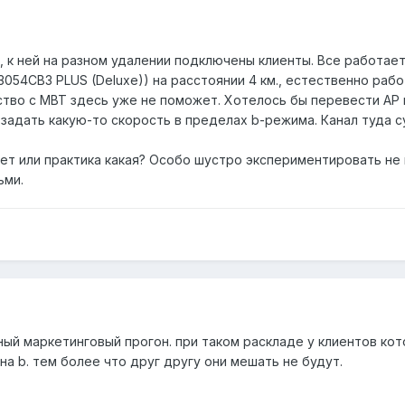
, к ней на разном удалении подключены клиенты. Все работает в
054CB3 PLUS (Deluxe)) на расстоянии 4 км., естественно раб
ство с MBT здесь уже не поможет. Хотелось бы перевести АР 
 задать какую-то скорость в пределах b-режима. Канал туда с
счет или практика какая? Особо шустро экспериментировать не
ьми.
ный маркетинговый прогон. при таком раскладе у клиентов кото
а b. тем более что друг другу они мешать не будут.