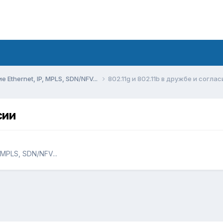
Ethernet, IP, MPLS, SDN/NFV...
802.11g и 802.11b в дружбе и соглас
сии
MPLS, SDN/NFV...