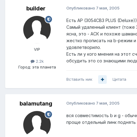
builder
Опубликовано
7 мая, 2005
Есть АР (3054CB3 PLUS (Deluxe))
Самый удаленный клиент (тоже 3
ясна, это - АСК и похоже шаман
жестко прописать на b-режим и
удовлетворило.
VIP
Есть ли у кого мнения на этот 
обсудить это со знающими люд
2.2k
Город:
эта планета
Вставить ник
Цитата
balamutang
Опубликовано
7 мая, 2005
вся совместимость b и g - обыч
проще отдельный линк поднять н