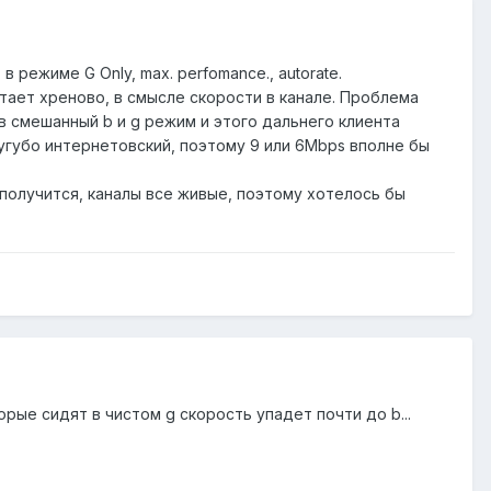
 режиме G Only, max. perfomance., autorate.
отает хреново, в смысле скорости в канале. Проблема
в смешанный b и g режим и этого дальнего клиента
угубо интернетовский, поэтому 9 или 6Mbps вполне бы
 получится, каналы все живые, поэтому хотелось бы
рые сидят в чистом g скорость упадет почти до b...