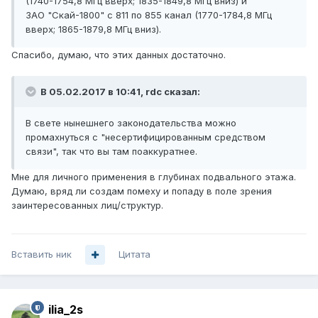
(1740-1754,8 МГц вверх; 1835-1849,8 МГц вниз) и
ЗАО "Скай-1800" с 811 по 855 канал (1770-1784,8 МГц
вверх; 1865-1879,8 МГц вниз).
Спасибо, думаю, что этих данных достаточно.
В 05.02.2017 в 10:41, rdc сказал:
В свете нынешнего законодательства можно
промахнуться с "несертифицированным средством
связи", так что вы там поаккуратнее.
Мне для личного применения в глубинах подвального этажа.
Думаю, вряд ли создам помеху и попаду в поле зрения
заинтересованных лиц/структур.
Вставить ник
Цитата
ilia_2s