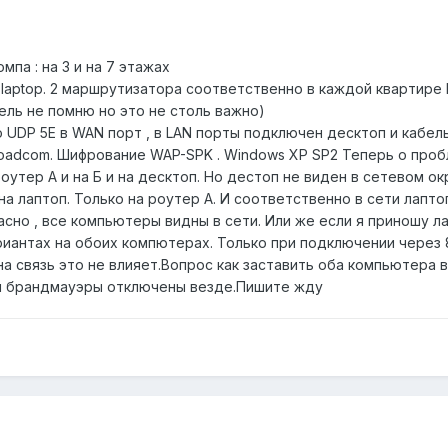
мпа : на 3 и на 7 этажах
laptop. 2 маршрутизатора соответственно в каждой квартире D-L
ель не помню но это не столь важно)
UDP 5E в WAN порт , в LAN порты подключен десктоп и кабель
roadcom. Шифрование WAP-SPK . Windows XP SP2 Теперь о проб
роутер А и на Б и на десктоп. Но дестоп не виден в сетевом 
 на лаптоп. Только на роутер А. И соответственно в сети лапт
асно , все компьютеры видны в сети. Или же если я приношу ла
риантах на обоих компютерах. Только при подключении через 
а связь это не влияет.Вопрос как заставить оба компьютера в
лы брандмауэры отключены везде.Пишите жду