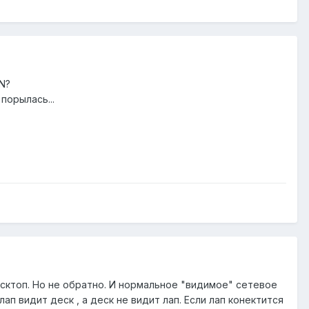
AN?
порылась...
есктоп. Но не обратно. И нормальное "видимое" сетевое
ап видит деск , а деск не видит лап. Если лап конектится