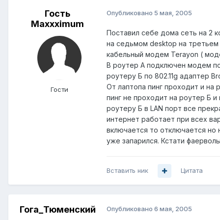
Гость
Опубликовано
5 мая, 2005
Maxxximum
Поставил себе дома сеть на 2 ко
на седьмом desktop на третьем 
кабельный модем Terayon ( мод
В роутер А подключен модем по 
роутеру Б по 802.11g адаптер B
От лаптопа пинг проходит и на 
Гости
пинг не проходит на роутер Б и
роутеру Б в LAN порт все прекр
интернет работает при всех ва
включается то отключается но н
уже запарился. Кстати фаерво
Вставить ник
Цитата
Гога_Тюменский
Опубликовано
6 мая, 2005