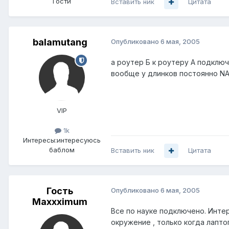
Гости
Вставить ник
Цитата
balamutang
Опубликовано
6 мая, 2005
а роутер Б к роутеру А подключ
вообще у длинков постоянно NAT
VIP
1k
Интересы:
интересуюсь
баблом
Вставить ник
Цитата
Гость
Опубликовано
6 мая, 2005
Maxxximum
Все по науке подключено. Интер
окружение , только когда лаптоп