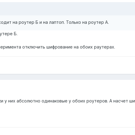
ходит на роутер Б и на лаптоп. Только на роутер А.
утере Б.
перимента отключить шифрование на обоих раутерах.
йки у них абсолютно одинаковые у обоих роутеров. А насчет 