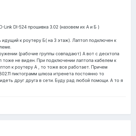
ink DI-524 прошивка 3.02 (назовем их А и Б )
 идущий к роутеру Б( на 3 этаж). Лаптоп подключен к
леме.
окружении (рабочие группы совпадают) А вот с десктопа
оп тоже не виден. При подключении лаптопа кабелем к
птоп к роутеру А , то тоже все работает. Причем
802.11 пиктограмм шлюза итренета постоянно то
идеть друг друга в сети. Буду рад любой помощи. А то я