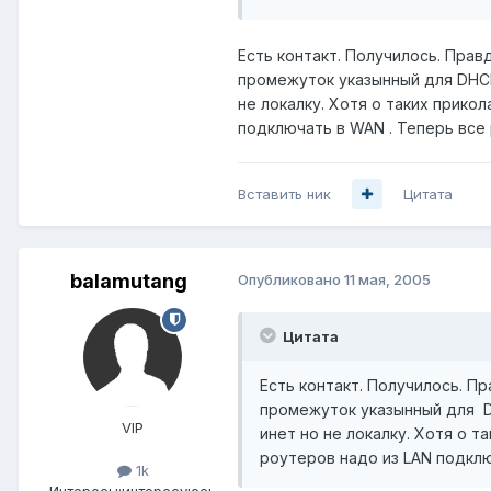
Есть контакт. Получилось. Прав
промежуток указынный для DHCP
не локалку. Хотя о таких прико
подключать в WAN . Теперь все
Вставить ник
Цитата
balamutang
Опубликовано
11 мая, 2005
Цитата
Есть контакт. Получилось. П
промежуток указынный для D
VIP
инет но не локалку. Хотя о 
роутеров надо из LAN подклю
1k
Интересы:
интересуюсь