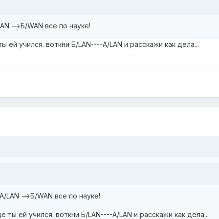
AN -->Б/WAN все по науке!
ты ей учился. воткни Б/LAN----А/LAN и расскажи как дела...
А/LAN -->Б/WAN все по науке!
де ты ей учился. воткни Б/LAN----А/LAN и расскажи как дела...