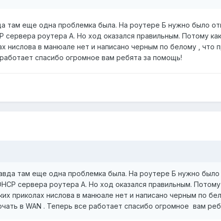
да там еще одна проблемка была. На роутере Б нужно было от
 сервера роутера А. Но ход оказался правильным. Потому как
лах нислова в манюале нет и написано черным по белому , что
 работает спасибо огромное вам ребята за помощь!
равда там еще одна проблемка была. На роутере Б нужно было
HCP сервера роутера А. Но ход оказался правильным. Потому
таких приколах нислова в манюале нет и написано черным по бе
чать в WAN . Теперь все работает спасибо огромное вам реб