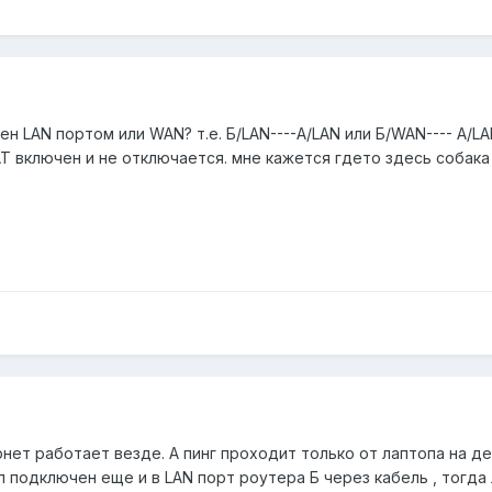
ен LAN портом или WAN? т.е. Б/LAN----А/LAN или Б/WAN---- А/L
 включен и не отключается. мне кажется гдето здесь собака 
нет работает везде. А пинг проходит только от лаптопа на д
 подключен еще и в LAN порт роутера Б через кабель , тогда л