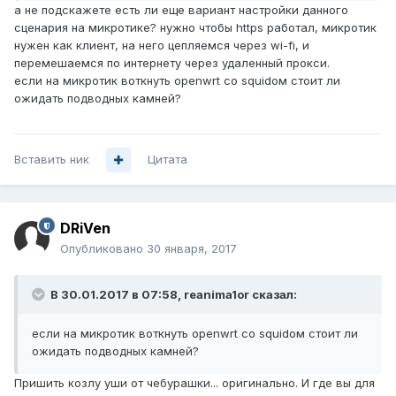
а не подскажете есть ли еще вариант настройки данного
сценария на микротике? нужно чтобы https работал, микротик
нужен как клиент, на него цепляемся через wi-fi, и
перемешаемся по интернету через удаленный прокси.
если на микротик воткнуть openwrt со squidом стоит ли
ожидать подводных камней?
Вставить ник
Цитата
DRiVen
Опубликовано
30 января, 2017
В 30.01.2017 в 07:58, reanima1or сказал:
если на микротик воткнуть openwrt со squidом стоит ли
ожидать подводных камней?
Пришить козлу уши от чебурашки... оригинально. И где вы для