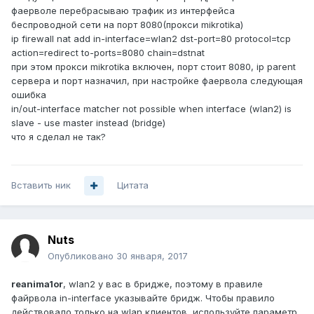
фаерволе перебрасываю трафик из интерфейса
беспроводной сети на порт 8080(прокси mikrotika)
ip firewall nat add in-interface=wlan2 dst-port=80 protocol=tcp
action=redirect to-ports=8080 chain=dstnat
при этом прокси mikrotika включен, порт стоит 8080, ip parent
сервера и порт назначил, при настройке фаервола следующая
ошибка
in/out-interface matcher not possible when interface (wlan2) is
slave - use master instead (bridge)
что я сделал не так?
Вставить ник
Цитата
Nuts
Опубликовано
30 января, 2017
reanima1or
, wlan2 у вас в бридже, поэтому в правиле
файрвола in-interface указывайте бридж. Чтобы правило
действовало только на wlan клиентов, используйте параметр