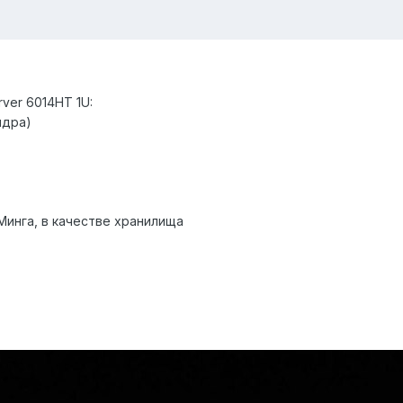
rver 6014HT 1U:
ядра)
Минга, в качестве хранилища