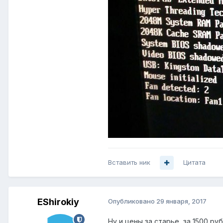
Вставить ник
Цитата
EShirokiy
Опубликовано
29 января, 2017
Ну и цены за старье, за 1500 ру