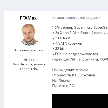
FFAMax
Опубликовано
29 января, 2017
1 б/у сервер Supermicro SuperSe
• 2x Xeon 3 GHz 2 core (всего 4 
• 2 ГБ RAM
• 4 SATA корзины
• 32 bit
Активный участник
• ESXi не поддерживается
годен для NAT'а, роутинга, СОР
353
Пол:
Не определился
Город:
ЦФО
Нахождение: Москва
Стоимость 8 000 рублей
Нал/безнал
Пишите в ЛС