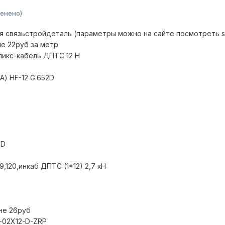
енено)
я связьстройдеталь (параметры можно на сайте посмотреть ss
не 22руб за метр
Эликс-кабель ДПТС 12 Н
(А) HF-12 G.652D
2D
,89,120,инкаб ДПТС (1*12) 2,7 кН
не 26руб
-9-02Х12-D-ZRP