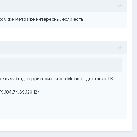
аком же метраже интересны, если есть
ть ssd.ru), территориально в Москве, доставка ТК.
79,104,74,89,120,124