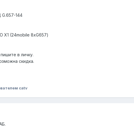
Д G.657-144
О Х1 (24mobile 8xG657)
пишите в личку.
возможна скидка.
вателем catv
АБ.