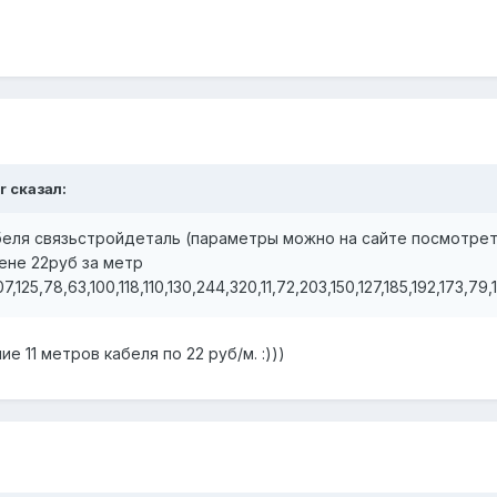
r сказал:
беля связьстройдеталь (параметры можно на сайте посмотреть
ене 22руб за метр
,125,78,63,100,118,110,130,244,320,11,72,203,150,127,185,192,173,79,
11 метров кабеля по 22 руб/м. :)))