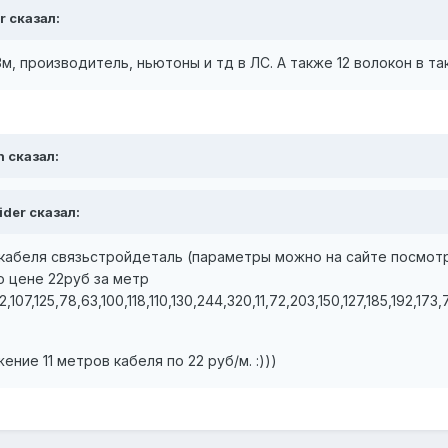
r сказал:
м, производитель, ньютоны и тд в ЛС. А также 12 волокон в т
n сказал:
ider сказал:
 кабеля связьстройдеталь (параметры можно на сайте посмотре
о цене 22руб за метр
107,125,78,63,100,118,110,130,244,320,11,72,203,150,127,185,192,173,
ие 11 метров кабеля по 22 руб/м. :)))
)