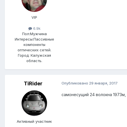
VIP
6.9k
Пол:
Мужчина
Интересы:
Пассивные
компоненты
оптических сетей.
Город:
Калужская
область.
TiRider
Опубликовано
29 января, 2017
самонесущий 24 волокна 1973м, 
Активный участник