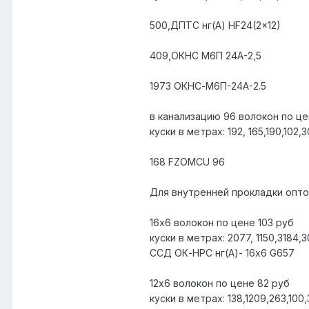
500,ДПТС нг(А) HF24(2x12)
409,ОКНС М6П 24А-2,5
1973 ОКНС-М6П-24А-2.5
в канализацию 96 волокон по це
куски в метрах: 192, 165,190,102,
168 FZOMCU 96
Для внутренней прокладки опт
16х6 волокон по цене 103 руб
куски в метрах: 2077, 1150,3184,
ССД ОК-НРС нг(А)- 16х6 G657
12х6 волокон по цене 82 руб
куски в метрах: 138,1209,263,1