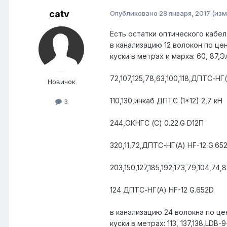
catv
Опубликовано
28 января, 2017
(изм
Есть остатки оптического кабел
в канализацию 12 волокон по це
куски в метрах и марка: 60, 87,
72,107,125,78,63,100,118,ДПТС-НГ
Новичок
110,130,инкаб ДПТС (1*12) 2,7 кН
3
244,ОКНГС (С) 0.22.G D12П
320,11,72,ДПТС-НГ(А) HF-12 G.65
203,150,127,185,192,173,79,104,74
124 ДПТС-НГ(А) HF-12 G.652D
в канализацию 24 волокна по це
куски в метрах: 113, 137,138,LDB