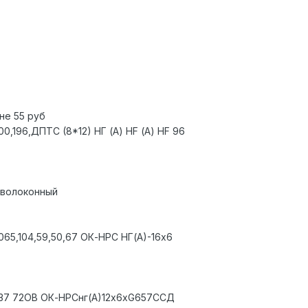
не 55 руб
300,196,ДПТС (8*12) НГ (А) НF (А) HF 96
оволоконный
3065,104,59,50,67 ОК-НРС НГ(А)-16х6
00,37 72ОВ ОК-НРСнг(А)12х6хG657ССД