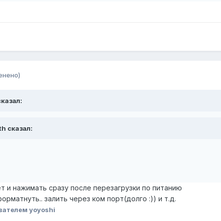
енено)
сказал:
th сказал:
яет и нажимать сразу после перезагрузки по питанию
орматнуть.. залить через ком порт(долго :)) и т.д.
вателем yoyoshi