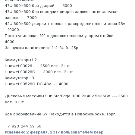
47U 600x600 без дверей --- 5000
47U 600x600 без передних дверок задняя часть съемная
панель. --- 7000
42U 600x500 дверки + полка + распределитель питания 48v --
- 10000
Полка усиленная 19" с дополнительным упором стойки ---
4000
Заглушки пластиковые 1-2-3U 1u-25р
Коммутаторы L2
Huawei S3026 --- 2500 есть 2 шт
Huawei S3026C --- 3000 есть 2 шт
Коммутатор L3
Huawei S3526C-DC 48v --- 4000
Дисковые массивы Sun StorEdge 3310 2x48v 5x36Gb --- 3500
есть 3 шт
Все оборудование БУ. Находится в Новосибирске. Торг.
+7-923-244-59-56
Изменено
2 февраля, 2017
пользователем keep