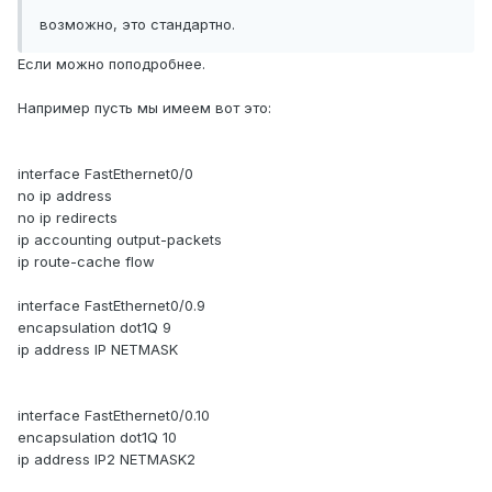
возможно, это стандартно.
Если можно поподробнее.
Например пусть мы имеем вот это:
interface FastEthernet0/0
no ip address
no ip redirects
ip accounting output-packets
ip route-cache flow
interface FastEthernet0/0.9
encapsulation dot1Q 9
ip address IP NETMASK
interface FastEthernet0/0.10
encapsulation dot1Q 10
ip address IP2 NETMASK2