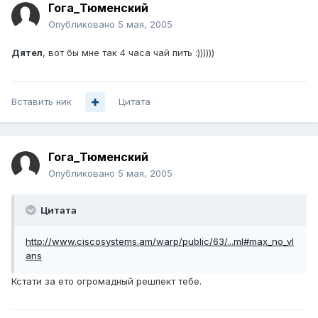
Гога_Тюменский
Опубликовано
5 мая, 2005
Дятел
, вот бы мне так 4 часа чай пить :))))))
Вставить ник
Цитата
Гога_Тюменский
Опубликовано
5 мая, 2005
Цитата
http://www.ciscosystems.am/warp/public/63/...ml#max_no_vl
ans
Кстати за ето огромадный решпект тебе.