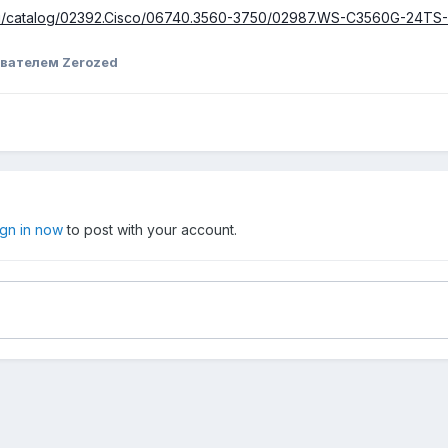
.ru/catalog/02392.Cisco/06740.3560-3750/02987.WS-C3560G-24TS
вателем Zerozed
ign in now
to post with your account.