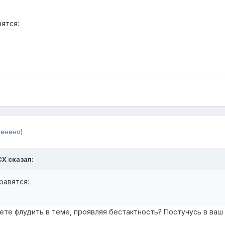
вятся:
менено)
CX сказал:
равятся:
те флудить в теме, проявляя бестактность? Постучусь в ваш т