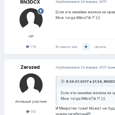
RN3DCX
Опубликовано
24 января, 2017
Если эти линейки железа не нра
Мож тогда MikroTik !? )))
VIP
1.7k
Вставить ник
Цитата
Zerozed
Опубликовано
24 января, 2017
(из
В 24.01.2017 в 21:24, RN3D
Если эти линейки железа не н
Мож тогда MikroTik !? )))
Активный участник
И Микротик тоже! Может не буде
312
нужен гигабитный!!!