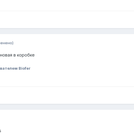
менено)
 новая в коробке
вателем Biofer
s