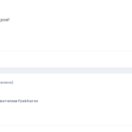
 poe!
менено)
вателем fzakharov