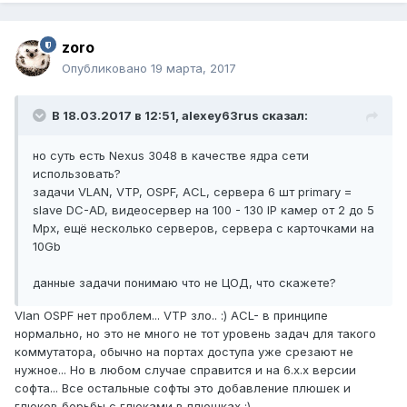
zoro
Опубликовано
19 марта, 2017
В 18.03.2017 в 12:51, alexey63rus сказал:
но суть есть Nexus 3048 в качестве ядра сети
использовать?
задачи VLAN, VTP, OSPF, ACL, сервера 6 шт primary =
slave DC-AD, видеосервер на 100 - 130 IP камер от 2 до 5
Mpx, ещё несколько серверов, сервера с карточками на
10Gb
данные задачи понимаю что не ЦОД, что скажете?
Vlan OSPF нет проблем... VTP зло.. :) ACL- в принципе
нормально, но это не много не тот уровень задач для такого
коммутатора, обычно на портах доступа уже срезают не
нужное... Но в любом случае справится и на 6.х.х версии
софта... Все остальные софты это добавление плюшек и
глюков борьбы с глюками в плюшках :)