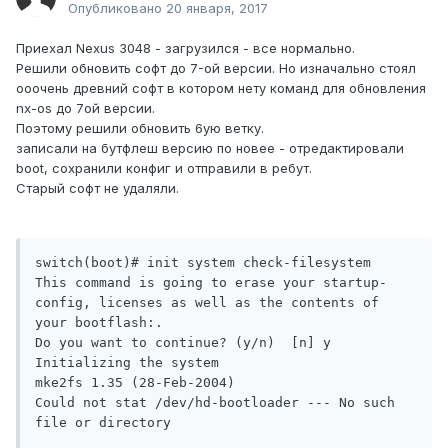
Опубликовано
20 января, 2017
Приехал Nexus 3048 - загрузился - все нормально.
Решили обновить софт до 7-ой версии. Но изначально стоял
ооочень древний софт в котором нету команд для обновления
nx-os до 7ой версии.
Поэтому решили обновить 6ую ветку.
записали на бутфлеш версию по новее - отредактировали
boot, сохранили конфиг и отправили в ребут.
Старый софт не удаляли.
switch(boot)# init system check-filesystem 

This command is going to erase your startup-
config, licenses as well as the contents of 
your bootflash:.

Do you want to continue? (y/n)  [n] y

Initializing the system

mke2fs 1.35 (28-Feb-2004)

Could not stat /dev/hd-bootloader --- No such 
file or directory
