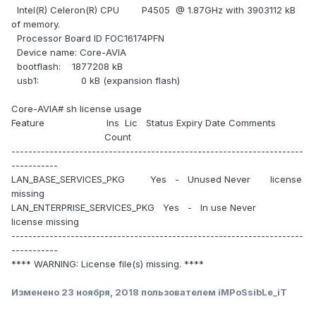
Intel(R) Celeron(R) CPU P4505 @ 1.87GHz with 3903112 kB
of memory.
Processor Board ID FOC16174PFN
Device name: Core-AVIA
bootflash: 1877208 kB
usb1: 0 kB (expansion flash)
Core-AVIA# sh license usage
Feature Ins Lic Status Expiry Date Comments
Count
---------------------------------------------------------------------
-----------
LAN_BASE_SERVICES_PKG Yes - Unused Never license
missing
LAN_ENTERPRISE_SERVICES_PKG Yes - In use Never
license missing
---------------------------------------------------------------------
-----------
**** WARNING: License file(s) missing. ****
Изменено
23 ноября, 2018
пользователем iMPoSsibLe_iT