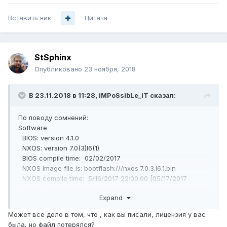
Вставить ник
Цитата
StSphinx
Опубликовано
23 ноября, 2018
В 23.11.2018 в 11:28,
iMPoSsibLe_iT
сказал:
По поводу сомнений:
Software
BIOS: version 4.1.0
NXOS: version 7.0(3)I6(1)
BIOS compile time: 02/02/2017
NXOS image file is: bootflash:///nxos.7.0.3.I6.1.bin
NXOS compile time: 5/16/2017 22:00:00 [05/17/2017
06:21:28]
Expand
Hardware
Может все дело в том, что , как вы писали, лицензия у вас
cisco Nexus3064 Chassis
была, но файл потерялся?