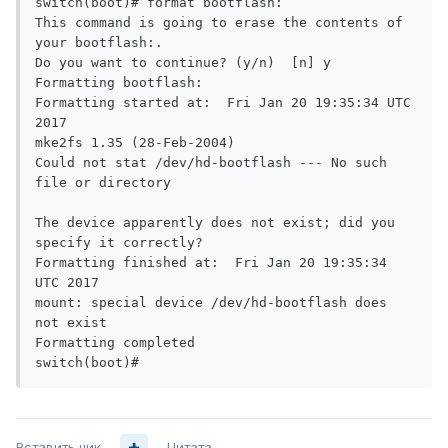
switch(boot)# format bootflash: 

This command is going to erase the contents of 
your bootflash:.

Do you want to continue? (y/n)  [n] y

Formatting bootflash:

Formatting started at:  Fri Jan 20 19:35:34 UTC 
2017

mke2fs 1.35 (28-Feb-2004)

Could not stat /dev/hd-bootflash --- No such 
file or directory

The device apparently does not exist; did you 
specify it correctly?

Formatting finished at:  Fri Jan 20 19:35:34 
UTC 2017

mount: special device /dev/hd-bootflash does 
not exist

Formatting completed

Вставить ник
Цитата