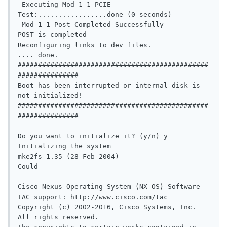
 Executing Mod 1 1 PCIE 
Test:.................done (0 seconds)                 

 Mod 1 1 Post Completed Successfully                                           

POST is completed                                                               

Reconfiguring links to dev files.                                               

.... done.                                                                      

###############################################
###############                  

Boot has been interrupted or internal disk is 
not initialized!                  

###############################################
###############   

Do you want to initialize it? (y/n) y                                           

Initializing the system                                                         

mke2fs 1.35 (28-Feb-2004)                                                       

Could                                                                           

Cisco Nexus Operating System (NX-OS) Software

TAC support: http://www.cisco.com/tac

Copyright (c) 2002-2016, Cisco Systems, Inc. 
All rights reserved.
