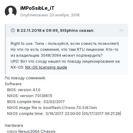
iMPoSsibLe_iT
Опубликовано
23 ноября, 2018
В 22.11.2018 в 09:49,
StSphinx
сказал:
Right to use. Типа - пользуйся, если совесть позволяет)
Но что-то есть сомнения, что там RTU лицензии. Кто-то
из владельцев 3048/3064 может подтвердить?
UPD: Вот что сходу нашел по поводу лицензирования на
NX-OS:
NX-OS licensing guide
По поводу сомнений:
Software
BIOS: version 4.1.0
NXOS: version 7.0(3)I6(1)
BIOS compile time: 02/02/2017
NXOS image file is: bootflash:///nxos.7.0.3.I6.1.bin
NXOS compile time: 5/16/2017 22:00:00 [05/17/2017 06:21:28]
Hardware
cisco Nexus3064 Chassis