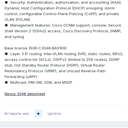
● Security: Authentication, authorization, and accounting (AAA);
Dynamic Host Configuration Protocol (DHCP) snooping; storm
control; configurable Control-Plane Policing (CoPP); and private
VLAN (PVLAN)
● Management features: Cisco DCNM support, console, Secure
Shell Version 2 (SSHv2) access, Cisco Discovery Protocol, SNMP,
and syslog
Base license (N3K‑C3048‑BAS1K9):
● Layer 3 IP routing: Inter-VLAN routing (IVR), static routes, RIPv2,
access control list (ACLs), OSPFv2 (limited to 256 routes), EIGRP
stub, Hot Standby Router Protocol (HSRP), Virtual Router
Redundancy Protocol (VRRP), and Unicast Reverse-Path
Forwarding (uRPF)
● Multicast: PIM-SM, SSM, and MSDP
Nexus 3048 detesheet
Вставить ник
Цитата