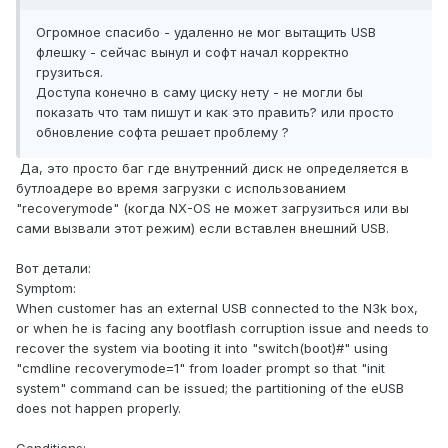
Огромное спасибо - удаленно не мог вытащить USB
флешку - сейчас вынул и софт начал корректно
грузиться.
Доступа конечно в саму циску нету - не могли бы
показать что там пишут и как это править? или просто
обновление софта решает проблему ?
Да, это просто баг где внутренний диск не определяется в
бутлоадере во время загрузки с использованием
"recoverymode" (когда NX-OS не может загрузиться или вы
сами вызвали этот режим) если вставлен внешний USB.
Вот детали:
Symptom:
When customer has an external USB connected to the N3k box,
or when he is facing any bootflash corruption issue and needs to
recover the system via booting it into "switch(boot)#" using
"cmdline recoverymode=1" from loader prompt so that "init
system" command can be issued; the partitioning of the eUSB
does not happen properly.