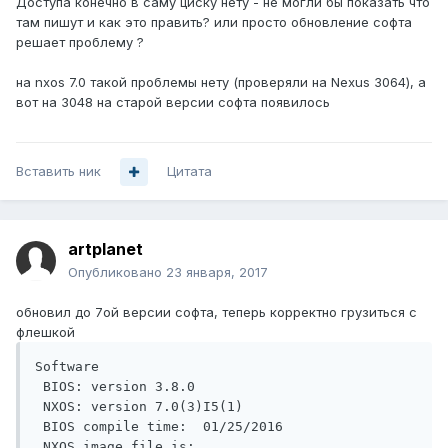
Доступа конечно в саму циску нету - не могли бы показать что
там пишут и как это править? или просто обновление софта
решает проблему ?
на nxos 7.0 такой проблемы нету (проверяли на Nexus 3064), а
вот на 3048 на старой версии софта появилось
Вставить ник
Цитата
artplanet
Опубликовано
23 января, 2017
обновил до 7ой версии софта, теперь корректно грузиться с
флешкой
Software

 BIOS: version 3.8.0

 NXOS: version 7.0(3)I5(1)

 BIOS compile time:  01/25/2016

 NXOS image file is: 