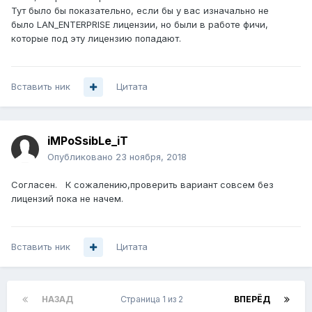
Intel(R) Celeron(R) CPU P4505 @ 1.87GHz with
Тут было бы показательно, если бы у вас изначально не
3903112 kB of memory.
было LAN_ENTERPRISE лицензии, но были в работе фичи,
Processor Board ID FOC16174PFN
которые под эту лицензию попадают.
Device name: Core-AVIA
bootflash: 1877208 kB
usb1: 0 kB (expansion flash)
Вставить ник
Цитата
Core-AVIA# sh license usage
Feature Ins Lic Status Expiry Date Comments
Count
iMPoSsibLe_iT
---------------------------------------------------------------
-----------------
Опубликовано
23 ноября, 2018
LAN_BASE_SERVICES_PKG Yes - Unused Never
license missing
Согласен. К сожалению,проверить вариант совсем без
LAN_ENTERPRISE_SERVICES_PKG Yes - In use Never
лицензий пока не начем.
license missing
---------------------------------------------------------------
-----------------
Вставить ник
Цитата
**** WARNING: License file(s) missing. ****
НАЗАД
Страница 1 из 2
ВПЕРЁД