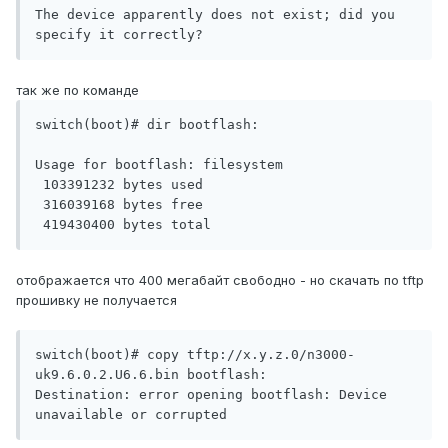
The device apparently does not exist; did you 
так же по команде
switch(boot)# dir bootflash:

Usage for bootflash: filesystem 

 103391232 bytes used

 316039168 bytes free

отображается что 400 мегабайт свободно - но скачать по tftp
прошивку не получается
switch(boot)# copy tftp://x.y.z.0/n3000-
uk9.6.0.2.U6.6.bin bootflash:

Destination: error opening bootflash: Device 