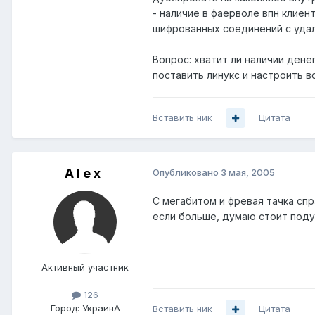
- наличие в фаерволе впн клиен
шифрованных соединений с уда
Вопрос: хватит ли наличии дене
поставить линукс и настроить в
Вставить ник
Цитата
A l e x
Опубликовано
3 мая, 2005
С мегабитом и фревая тачка спр
если больше, думаю стоит поду
Активный участник
126
Город:
УкраинА
Вставить ник
Цитата