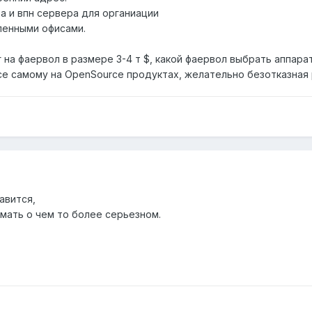
та и впн сервера для органиации
ленными офисами.
г на фаервол в размере 3-4 т $, какой фаервол выбрать аппар
се самому на OpenSource продуктах, желательно безотказная 
авится,
мать о чем то более серьезном.