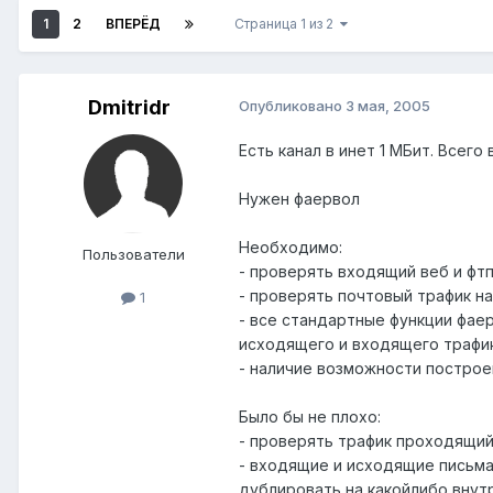
1
2
ВПЕРЁД
Страница 1 из 2
Dmitridr
Опубликовано
3 мая, 2005
Есть канал в инет 1 МБит. Всег
Нужен фаервол
Необходимо:
Пользователи
- проверять входящий веб и фтп
- проверять почтовый трафик на
1
- все стандартные функции фае
исходящего и входящего трафи
- наличие возможности построе
Было бы не плохо:
- проверять трафик проходящий
- входящие и исходящие письм
дублировать на какойлибо внут