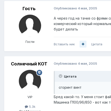
Гость
Опубликовано
4 мая, 2005
А через год на тачке со фрями с
комерческий который нормальны
будет делать
Гости
Вставить ник
Цитата
Солнечный КОТ
Опубликовано
4 мая, 2005
Цитата
сгоринт винт
Бред какой-то. У меня стоит фа
VIP
Машинка П100/96/850 - вот как 
5.3k