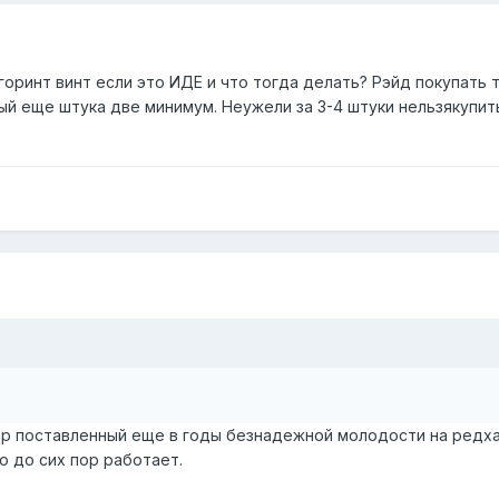
горинт винт если это ИДЕ и что тогда делать? Рэйд покупать т
й еще штука две минимум. Неужели за 3-4 штуки нельзякупит
йр поставленный еще в годы безнадежной молодости на редхат
то до сих пор работает.