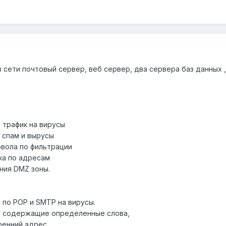
о в сети почтовый сервер, веб сервер, два сервера баз данных
 трафик на вирусы
 спам и вырусы
рвола по фильтрации
ка по адресам
ния DMZ зоны.
 по POP и SMTP на вирусы.
а содержащие определенные слова,
ренний адрес.