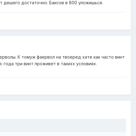
т дешего достаточно. Баксов в 800 уложишься.
ерволы. К томуж фаервол на твоеред хате как часто винт
 года три винт проживет в такихх условиях.