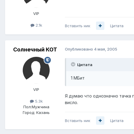
VIP
2.1k
Вставить ник
Цитата
Солнечный КОТ
Опубликовано
4 мая, 2005
Цитата
1 МБит
VIP
Я думаю что однозначно тачка п
5.3k
висло.
Пол:
Мужчина
Город:
Казань
Вставить ник
Цитата