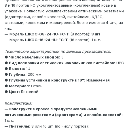
8 и 16 портов FC укомплектованные (комплектные)
новые в
упаковке
. Полностью укомплектованы оптическими розетками
(адаптерами), сплайс-кассетой, пигтейлами, КДЗС,
стяжками, крепежом и маркировкой. Всего имеется
4 шт.
, из
них:
— Модель
ШКОС-08-24-1U-FC-T
(8 портов):
3 шт.
;
— Модель
ШКОС-16-24-1U-FC-T
(16 портов):
1 шт.
Технические характеристики по данным производителя:
● Число кабельных вводов:
3
● Вид полировки оптических наконечников пигтейлов:
UPC
● Высота:
1U
● Глубина:
200 мм
● Глубина установки в конструктив 19":
Изменяемая
● Материал:
Сталь
● Цвет:
Бежевый
Комплектация:
— Конструктив кросса с предустановленными
оптическими розетками (адаптерами) и сплайс-кассетой:
1 шт.;
— Пигтейлы:
8 или 16 шт. (по числу портов);