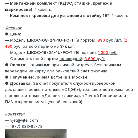
— Монтажный комплект (КДЗС, стяжки, крепёж и
маркировка):
1 компл.;
— Комплект крепежа для установки в стойку 19":
1 компл.
Условия:
● Цена:
— Модель
ШКОС-08-24-1U-FC-T
(8 портов):
890
руб./шт.
(
2
490
руб.
за всю партию из
3-х шт.
);
— Модель
ШКОС-16-24-1U-FC-T
(16 портов):
1 390
руб.
;
— Стоимость всей партии
со скидкой
:
3 690
руб.
● Оплата:
Наличными при личной встрече, безналичным
переводом на карту или банковский счёт физлица
● Получение:
Личная встреча в Москве
● Доставка:
За счёт покупателя службой курьерской
доставки (предпочтительно «СДЭК»), транспортной компанией
(предпочтительно «Деловые линии»), «Почтой России» или
EMS-отправлением (ценной посылкой)
Контакты:
— vjet@vjtel.com
— (977) 833-92-73