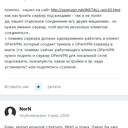
понятно... зашел на сайт
http://openvpn.net/INSTALL-win32.html
как настроить сервер под виндами - так и не понял
да, нашел отдельное соединение м/у двумя машинами... но
нужен именно сервер, чтоб могли несколько клиентов
соединяться...
+ помимо сервера должен одновременно работать и клиент
OPenVPN, который создает туннель к OPenVPN-серверу в
инете (т.е. помимо сейчас работающего клиента OPenVPN
нужно поднять и сервер OPenVPN для локальной сети)
подскажите, пожалуйста, какие нстройки и пр. надо
установить? или поделитесь ссылкой...
Вставить ник
Цитата
NorN
Опубликовано
3 мая, 2005
Блин, хватит ерундой страдать, RRAS и точка. Давно бы уже