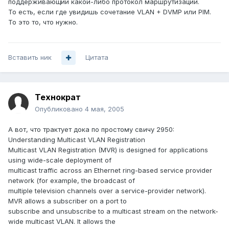
поддерживающий какой-либо протокол маршрутизации.
То есть, если где увидишь сочетание VLAN + DVMP или PIM.
То это то, что нужно.
Вставить ник
Цитата
Технократ
Опубликовано
4 мая, 2005
А вот, что трактует дока по простому свичу 2950:
Understanding Multicast VLAN Registration
Multicast VLAN Registration (MVR) is designed for applications
using wide-scale deployment of
multicast traffic across an Ethernet ring-based service provider
network (for example, the broadcast of
multiple television channels over a service-provider network).
MVR allows a subscriber on a port to
subscribe and unsubscribe to a multicast stream on the network-
wide multicast VLAN. It allows the