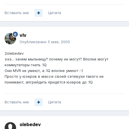
Вставить ник
Цитата
vIv
Опубликовано
5 мая, 2005
2olebedev
эээ... зачем мыльницу? почему не могут? Вполне могут
коммутаторы гнать .1Q
Они MVR не умеют, а .1Q вполне умеют :-)
Просто у юзеров в массе своей сетевухи такого не
понимают, апгрейдить придётся юзеров до .1Q
Вставить ник
Цитата
olebedev