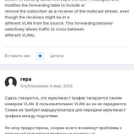
modifies the forwarding table to include or
remove the subscriber as a receiver of the multicast stream, even
though the receivers might be in a
different VLAN from the source. This forwarding behavior
selectively allows traffic to cross between
different VLANs.
Вставить ник
Цитата
repa
Опубликовано
4 мая, 2005
Сдесь говорится, что мультикаст трафик тагируется своим
номером VLAN. В пользовательких VLAN-ах он не передается.
Схема не требует маршрутизатора для передачи мультикаст
трафика между подсетями.
Но хочу предостеречь, скорее всего возникнут проблемы с
передачей мультикаст трафика на роутеры не