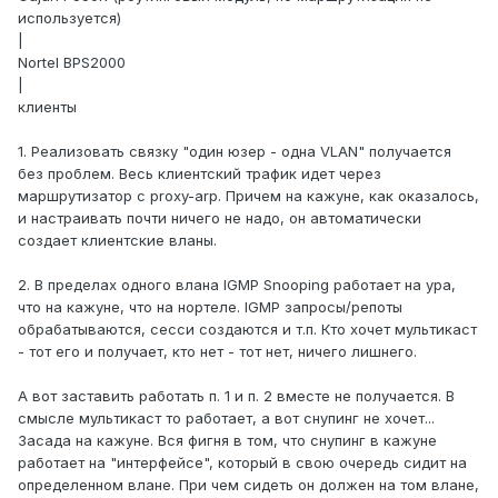
используется)
|
Nortel BPS2000
|
клиенты
1. Реализовать связку "один юзер - одна VLAN" получается
без проблем. Весь клиентский трафик идет через
маршрутизатор с proxy-arp. Причем на кажуне, как оказалось,
и настраивать почти ничего не надо, он автоматически
создает клиентские вланы.
2. В пределах одного влана IGMP Snooping работает на ура,
что на кажуне, что на нортеле. IGMP запросы/репоты
обрабатываются, сесси создаются и т.п. Кто хочет мультикаст
- тот его и получает, кто нет - тот нет, ничего лишнего.
А вот заставить работать п. 1 и п. 2 вместе не получается. В
смысле мультикаст то работает, а вот снупинг не хочет...
Засада на кажуне. Вся фигня в том, что снупинг в кажуне
работает на "интерфейсе", который в свою очередь сидит на
определенном влане. При чем сидеть он должен на том влане,