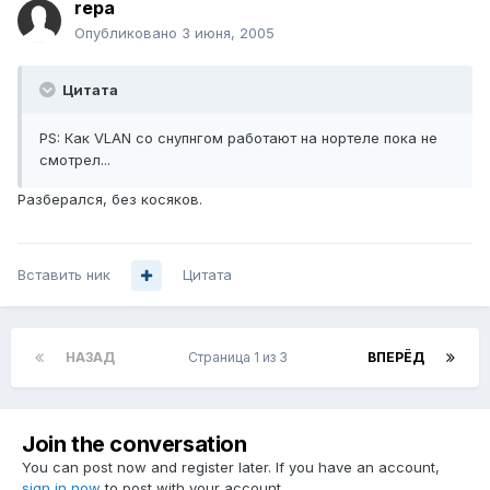
repa
Опубликовано
3 июня, 2005
Цитата
PS: Как VLAN со снупнгом работают на нортеле пока не
смотрел...
Разберался, без косяков.
Вставить ник
Цитата
НАЗАД
Страница 1 из 3
ВПЕРЁД
Join the conversation
You can post now and register later. If you have an account,
sign in now
to post with your account.