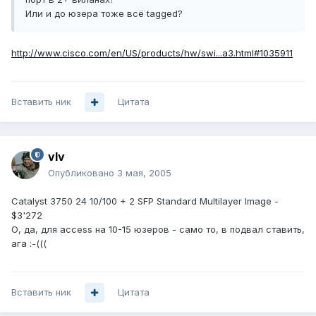
Или и до юзера тоже всё tagged?
http://www.cisco.com/en/US/products/hw/swi...a3.html#1035911
Вставить ник
Цитата
vIv
Опубликовано
3 мая, 2005
Catalyst 3750 24 10/100 + 2 SFP Standard Multilayer Image -
$3'272
О, да, для access на 10-15 юзеров - само то, в подвал ставить,
ага :-(((
Вставить ник
Цитата