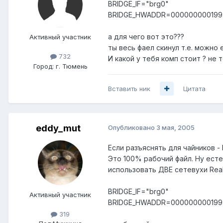
BRIDGE_IF="brg0"
BRIDGE_HWADDR=000000000199
а для чего вот это???
Активный участник
ты весь фаел скинул т.е. можно 
732
И какой у тебя комп стоит ? не 
Город:
г. Тюмень
Вставить ник
Цитата
eddy_mut
Опубликовано
3 мая, 2005
Если разъяснять для чайников -
Это 100% рабочий файл. Ну есте
использовать ДВЕ сетевухи Real
BRIDGE_IF="brg0"
Активный участник
BRIDGE_HWADDR=000000000199
319