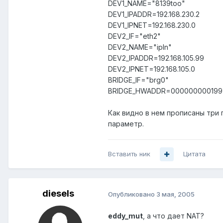
DEV1_NAME="8139too"
DEV1_IPADDR=192.168.230.2
DEV1_IPNET=192.168.230.0
DEV2_IF="eth2"
DEV2_NAME="ipln"
DEV2_IPADDR=192.168.105.99
DEV2_IPNET=192.168.105.0
BRIDGE_IF="brg0"
BRIDGE_HWADDR=000000000199
Как видно в нем прописаны три
параметр.
Вставить ник
Цитата
diesels
Опубликовано
3 мая, 2005
eddy_mut
, а что дает NAT?