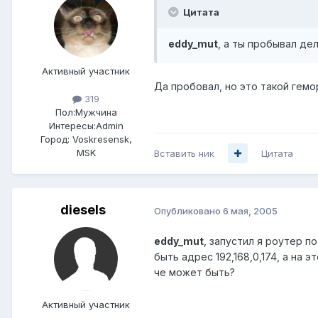
Цитата
eddy_mut
, а ты пробывал де
Активный участник
Да пробовал, но это такой гемо
319
Пол:
Мужчина
Интересы:
Admin
Город:
Voskresensk,
MSK
Вставить ник
Цитата
diesels
Опубликовано
6 мая, 2005
eddy_mut
, запустил я роутер п
быть адрес 192,168,0,174, а на 
че может быть?
Активный участник