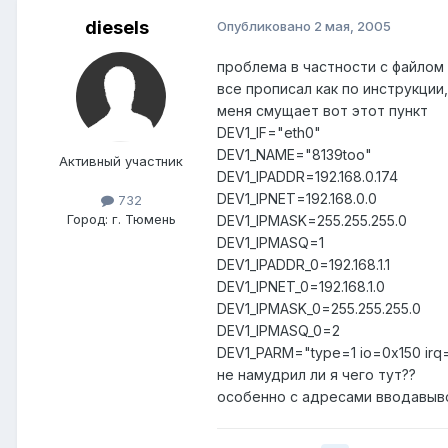
diesels
Опубликовано
2 мая, 2005
проблема в частности с файлом
все прописал как по инструкции,
меня смущает вот этот пункт
DEV1_IF="eth0"
DEV1_NAME="8139too"
Активный участник
DEV1_IPADDR=192.168.0.174
DEV1_IPNET=192.168.0.0
732
Город:
г. Тюмень
DEV1_IPMASK=255.255.255.0
DEV1_IPMASQ=1
DEV1_IPADDR_0=192.168.1.1
DEV1_IPNET_0=192.168.1.0
DEV1_IPMASK_0=255.255.255.0
DEV1_IPMASQ_0=2
DEV1_PARM="type=1 io=0x150 irq
не намудрил ли я чего тут??
особенно с адресами вводавыв