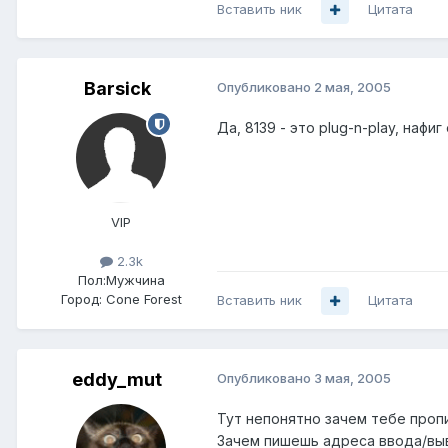
Вставить ник
Цитата
Barsick
Опубликовано
2 мая, 2005
Да, 8139 - это plug-n-play, наф
VIP
2.3k
Пол:
Мужчина
Город:
Cone Forest
Вставить ник
Цитата
eddy_mut
Опубликовано
3 мая, 2005
Тут непонятно зачем тебе проп
Зачем пишешь адреса ввода/выв