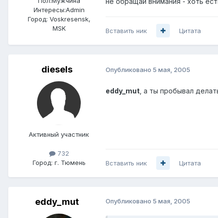
Пол:
Мужчина
не обращай внимания - хоть ест
Интересы:
Admin
Город:
Voskresensk,
MSK
Вставить ник
Цитата
diesels
Опубликовано
5 мая, 2005
eddy_mut
, а ты пробывал делат
Активный участник
732
Город:
г. Тюмень
Вставить ник
Цитата
eddy_mut
Опубликовано
5 мая, 2005