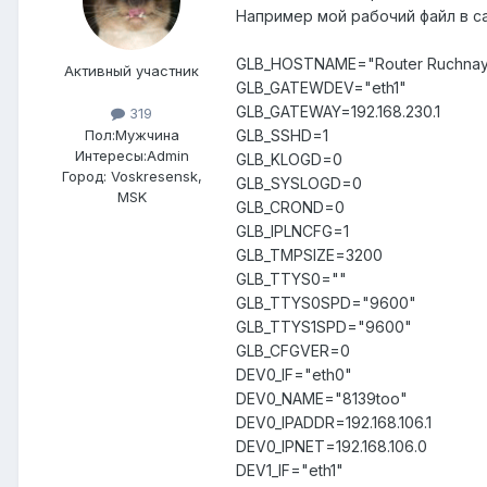
Например мой рабочий файл в с
GLB_HOSTNAME="Router Ruchna
Активный участник
GLB_GATEWDEV="eth1"
GLB_GATEWAY=192.168.230.1
319
Пол:
Мужчина
GLB_SSHD=1
Интересы:
Admin
GLB_KLOGD=0
Город:
Voskresensk,
GLB_SYSLOGD=0
MSK
GLB_CROND=0
GLB_IPLNCFG=1
GLB_TMPSIZE=3200
GLB_TTYS0=""
GLB_TTYS0SPD="9600"
GLB_TTYS1SPD="9600"
GLB_CFGVER=0
DEV0_IF="eth0"
DEV0_NAME="8139too"
DEV0_IPADDR=192.168.106.1
DEV0_IPNET=192.168.106.0
DEV1_IF="eth1"