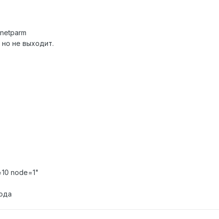
 netparm
 но не выходит.
=10 node=1"
ода