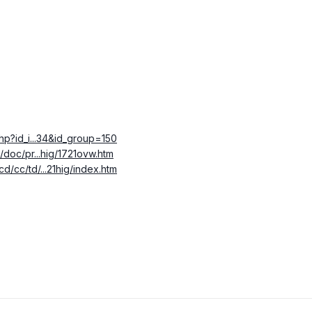
php?id_i...34&id_group=150
/doc/pr...hig/1721ovw.htm
d/cc/td/...21hig/index.htm