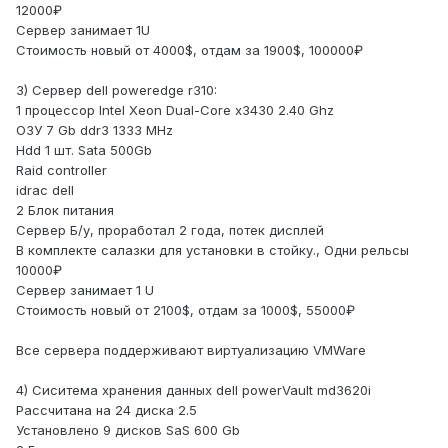
12000₽
Сервер занимает 1U
Стоимость новый от 4000$, отдам за 1900$, 100000₽
3) Сервер dell poweredge r310:
1 процессор Intel Xeon Dual-Core x3430 2.40 Ghz
ОЗУ 7 Gb ddr3 1333 MHz
Hdd 1 шт. Sata 500Gb
Raid controller
idrac dell
2 Блок питания
Сервер Б/у, проработал 2 года, потек дисплей
В комплекте салазки для установки в стойку., Одни рельсы
10000₽
Сервер занимает 1 U
Стоимость новый от 2100$, отдам за 1000$, 55000₽
Все сервера поддерживают виртуализацию VMWare
4) Сиситема хранения данных dell powerVault md3620i
Рассчитана на 24 диска 2.5
Установлено 9 дисков SaS 600 Gb