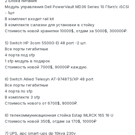
2 Блока питания
Модуль управления Dell PowerVault MD36 Series 10 Гбит/с iSCSI
- 1шт
В комплект входит rail kit
В комплекте салазки для установки в стойку
Стоимость новой хранилки 10000$, отдам за 5000$, 300000₽.
5) Switch HP 3com 5500G-EI 48 port -2 шт.
Все порты гигабитные
4 порта под sfp
1 sfp модуль в подарок
Стоимость новой 7000$, 90000₽ каждую.
6) Switch Allied Telesyn AT-9748TS/XP 48 port
Все порты гигабитные
4 порта по sfp
В комплекте 3 sfp
Стоимость нового от 6700$, 80000₽.
6) телекоммуникационная стойка Estap MLRCK 16S 16 U
Стоимость новой 350$, отдам за 170$, 10000₽
7) UPS, apc smart-ups dp 10kva 230v