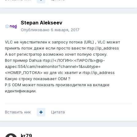
Stepan Alekseev
Опубликовано
6 января, 2017
VLC не чувствителен к запросу потока (URL) , VLC может
принять поток даже если просто ввести rtsp://ip_address
А вот регистратор возможно хочет полную строку.
Вот пример Dahua rtsp://<ЛОГИН>:<ПАРОЛЬ>@ip-
адрес:554/cam/realmonitor?channel=1&subtype=
<НОМЕР_ПОТОКА> но для vlc хватит и rtsp://ip_address
Какую строку показывает ODM ?
P.S ODM может показать производителя на вкладке
идентификации.
Вставить ник
Цитата
kr79