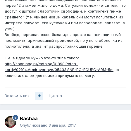
через 12 этажей жилого дома. Ситуация осложняется тем, что
доступ к щиткам слаботочки свободный, и контингент "ниже
среднего" (т.е. увидев новый кабель они могут попытаться из
интереса покусать его кусачками или попробовать завязать в
узел).
Вообще, первоначально была идея просто канализационный
проложить, армированый проволокой, но у него оболочка из
полиэтилена, а значит распространяющая горение.
Т.е. в идеале нужно что-то типа такого:
http://shop.nag.ru/catalog/01898.Patch-
kordy/02104.Armirovannye/05433.SNR-PC-FCUPC-ARM-5m
но
ключевых слов для поиска придумать не могу.
Вставить ник
Цитата
Bachaa
Опубликовано
3 января, 2017