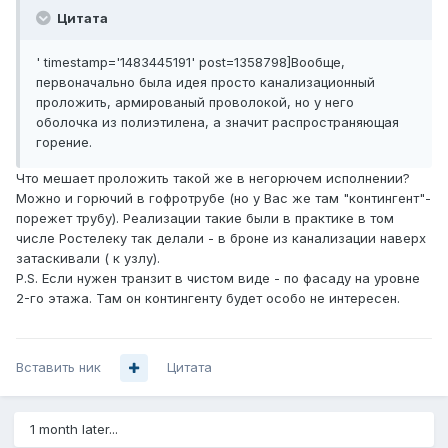
Цитата
' timestamp='1483445191' post=1358798]Вообще,
первоначально была идея просто канализационный
проложить, армированый проволокой, но у него
оболочка из полиэтилена, а значит распространяющая
горение.
Что мешает проложить такой же в негорючем исполнении?
Можно и горючий в гофротрубе (но у Вас же там "контингент"-
порежет трубу). Реализации такие были в практике в том
числе Ростелеку так делали - в броне из канализации наверх
затаскивали ( к узлу).
P.S. Если нужен транзит в чистом виде - по фасаду на уровне
2-го этажа. Там он контингенту будет особо не интересен.
Вставить ник
Цитата
1 month later...