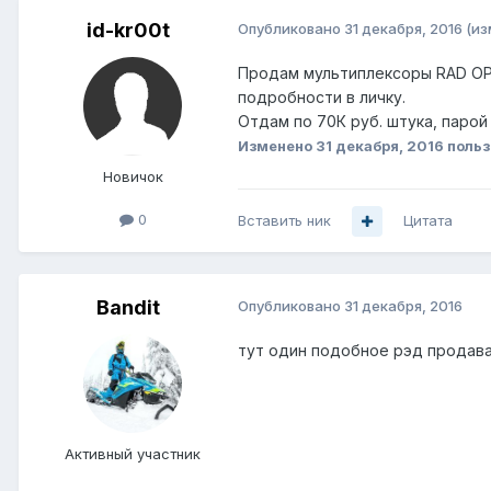
id-kr00t
Опубликовано
31 декабря, 2016
(из
Продам мультиплексоры RAD OP-3
подробности в личку.
Отдам по 70К руб. штука, парой
Изменено
31 декабря, 2016
польз
Новичок
0
Вставить ник
Цитата
Bandit
Опубликовано
31 декабря, 2016
тут один подобное рэд продавал
Активный участник