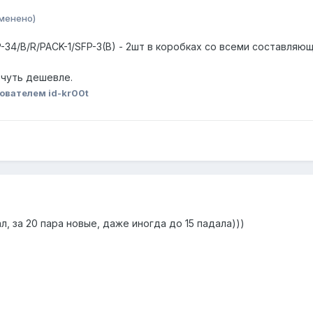
менено)
4/B/R/PACK-1/SFP-3(B) - 2шт в коробках со всеми составляющи
 чуть дешевле.
ователем id-kr00t
, за 20 пара новые, даже иногда до 15 падала)))