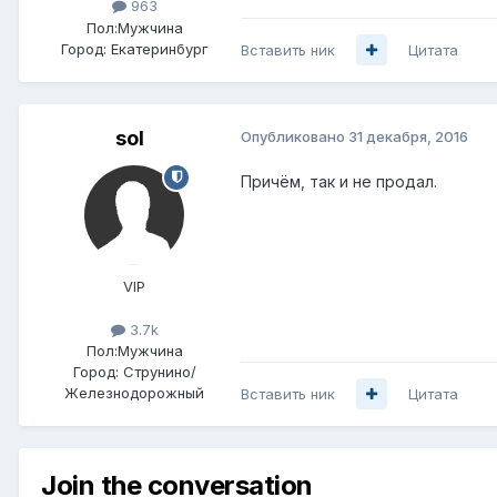
963
Пол:
Мужчина
Город:
Екатеринбург
Вставить ник
Цитата
sol
Опубликовано
31 декабря, 2016
Причём, так и не продал.
VIP
3.7k
Пол:
Мужчина
Город:
Струнино/
Железнодорожный
Вставить ник
Цитата
Join the conversation