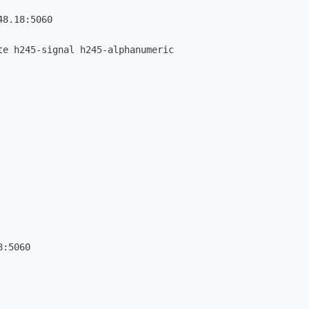
8.18:5060

te h245-signal h245-alphanumeric

:5060
