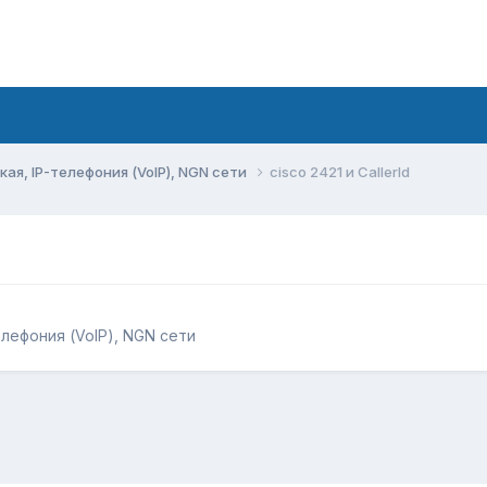
ая, IP-телефония (VoIP), NGN сети
cisco 2421 и CallerId
елефония (VoIP), NGN сети