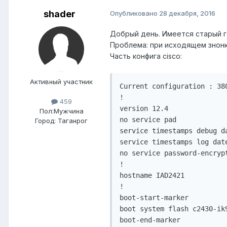
shader
Опубликовано
28 декабря, 2016
Добрый день. Имеется старый го
Проблема: при исходящем знонке 
Часть конфига cisco:
Активный участник
Current configuration : 380
!

459
version 12.4

Пол:
Мужчина
no service pad

Город:
Таганрог
service timestamps debug da
service timestamps log date
no service password-encrypt
!

hostname IAD2421

!

boot-start-marker

boot system flash c2430-ik9
boot-end-marker
