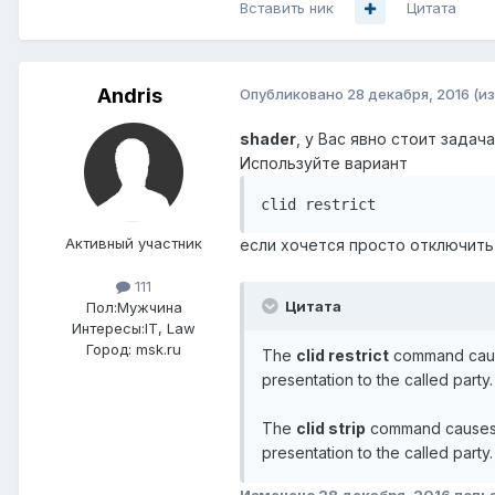
Вставить ник
Цитата
Andris
Опубликовано
28 декабря, 2016
(и
shader
, у Вас явно стоит задача
Используйте вариант
clid restrict
Активный участник
если хочется просто отключить
111
Цитата
Пол:
Мужчина
Интересы:
IT, Law
Город:
msk.ru
The
clid restrict
command causes
presentation to the called party.
The
clid strip
command causes th
presentation to the called party.