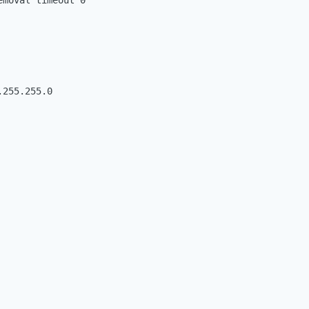
moval timeout 0

255.255.0
