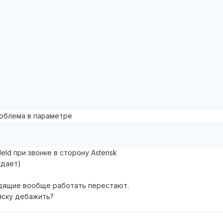
роблема в параметре
Id при звонке в сторону Asterisk
ждает)
одящие вообще работать перестают.
циску дебажить?