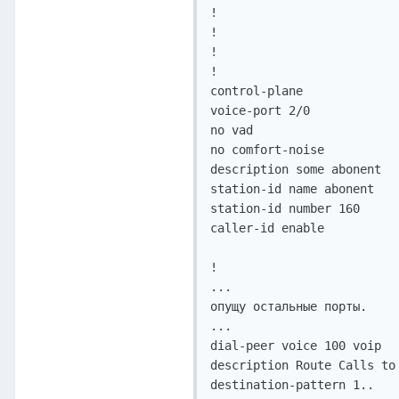
!         

!

!

!

control-plane

voice-port 2/0

no vad

no comfort-noise

description some abonent

station-id name abonent

station-id number 160

caller-id enable

!

...

опущу остальные порты.

...

dial-peer voice 100 voip

description Route Calls to 
destination-pattern 1..
