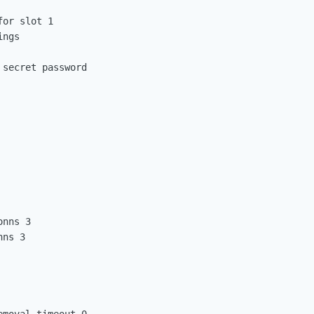
or slot 1

ngs

secret password

nns 3

ns 3
