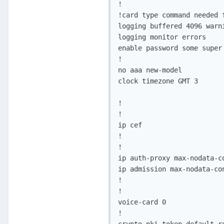
!

!card type command needed f
logging buffered 4096 warni
logging monitor errors

enable password some super 
!

no aaa new-model

clock timezone GMT 3

!

!         

ip cef

!

!

ip auth-proxy max-nodata-co
ip admission max-nodata-con
!

!

voice-card 0

!
