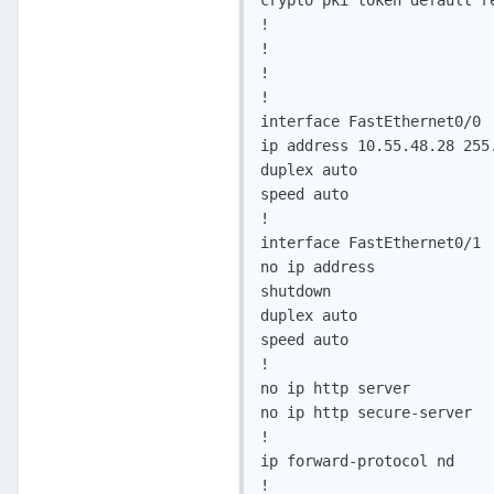
crypto pki token default re
!

!

!

!

interface FastEthernet0/0

ip address 10.55.48.28 255.
duplex auto

speed auto

!

interface FastEthernet0/1

no ip address

shutdown

duplex auto

speed auto

!

no ip http server

no ip http secure-server

!

ip forward-protocol nd

!
