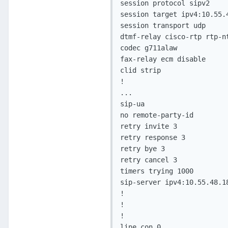
session protocol sipv2

session target ipv4:10.55.4
session transport udp

dtmf-relay cisco-rtp rtp-n
codec g711alaw

fax-relay ecm disable

clid strip

!

...

sip-ua 

no remote-party-id

retry invite 3

retry response 3

retry bye 3

retry cancel 3

timers trying 1000

sip-server ipv4:10.55.48.18
!

!

!

line con 0
