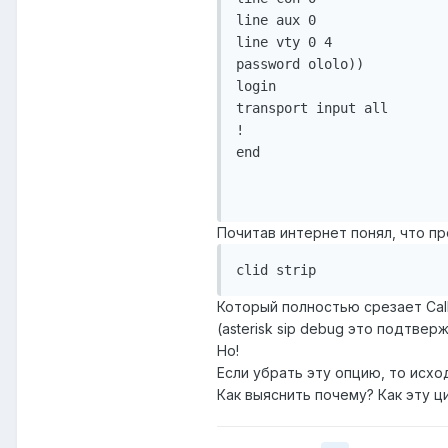
line aux 0

line vty 0 4

password ololo))

login

transport input all

!

end

Почитав интернет понял, что п
Который полностью срезает Calle
(asterisk sip debug это подтвер
Но!
Если убрать эту опцию, то исх
Как выяснить почему? Как эту 