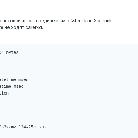
лосовой шлюз, соединенный с Asterisk по Sip trunk.
не ходят caller-id.
4 bytes

tetime msec

time msec

ion

o3s-mz.124-25g.bin
