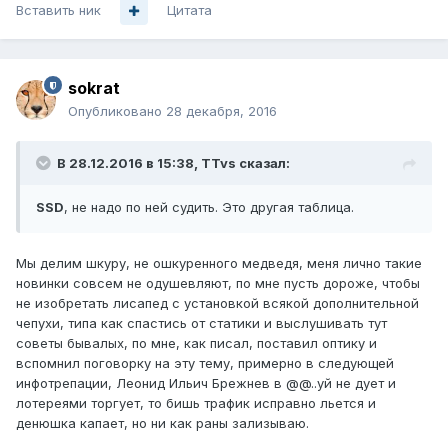
Вставить ник
Цитата
sokrat
Опубликовано
28 декабря, 2016
В 28.12.2016 в 15:38, TTvs сказал:
SSD
, не надо по ней судить. Это другая таблица.
Мы делим шкуру, не ошкуренного медведя, меня лично такие
новинки совсем не одушевляют, по мне пусть дороже, чтобы
не изобретать лисапед с установкой всякой дополнительной
чепухи, типа как спастись от статики и выслушивать тут
советы бывалых, по мне, как писал, поставил оптику и
вспомнил поговорку на эту тему, примерно в следующей
инфотрепации, Леонид Ильич Брежнев в @@..уй не дует и
лотереями торгует, то бишь трафик исправно льется и
денюшка капает, но ни как раны зализываю.