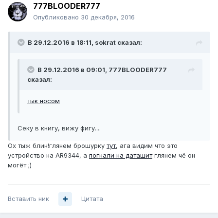
777BLOODER777
Опубликовано
30 декабря, 2016
В 29.12.2016 в 18:11, sokrat сказал:
В 29.12.2016 в 09:01, 777BLOODER777
сказал:
тык носом
Секу в книгу, вижу фигу....
Ох тыж блин!глянем брошурку
тут
, ага видим что это
устройство на AR9344, а
погнали на даташит
глянем чё он
могёт ;)
Вставить ник
Цитата