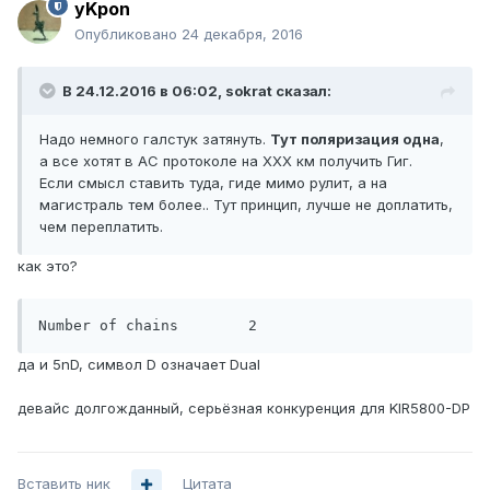
yKpon
Опубликовано
24 декабря, 2016
В 24.12.2016 в 06:02, sokrat сказал:
Надо немного галстук затянуть.
Тут поляризация одна
,
а все хотят в АС протоколе на ХХХ км получить Гиг.
Если смысл ставить туда, гиде мимо рулит, а на
магистраль тем более.. Тут принцип, лучше не доплатить,
чем переплатить.
как это?
Number of chains	2
да и 5nD, символ D означает Dual
девайс долгожданный, серьёзная конкуренция для KIR5800-DP
Вставить ник
Цитата