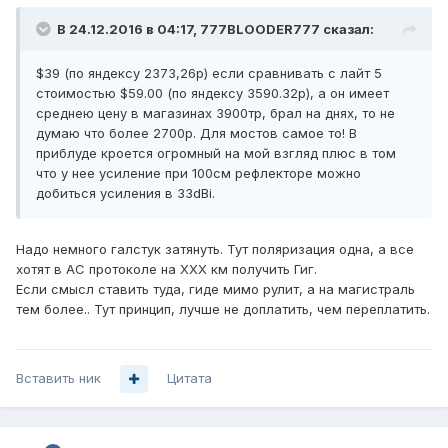
В 24.12.2016 в 04:17, 777BLOODER777 сказал:
$39 (по яндексу 2373,26р) если сравнивать с лайт 5
стоимостью $59.00 (по яндексу 3590.32р), а он имеет
среднею цену в магазинах 3900тр, брал на днях, то не
думаю что более 2700р. Для мостов самое то! В
приблуде кроется огромный на мой взгляд плюс в том
что у нее усиление при 100см рефлекторе можно
добиться усиления в 33dBi.
Надо немного галстук затянуть. Тут поляризация одна, а все
хотят в АС протоколе на ХХХ км получить Гиг.
Если смысл ставить туда, гиде мимо рулит, а на магистраль
тем более.. Тут принцип, лучше не доплатить, чем переплатить.
Вставить ник
Цитата