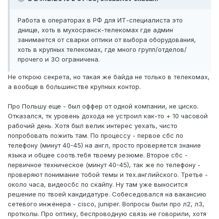
Работа в операторах в РФ для ИТ-специалиста это
днище, хоть в мухосранск-телекомах где админ
занимается от сварки оптики от выбора оборудования,
хоть в крупных телекомах, где много групп/отделов/
прочего и ЗО ограничена.
Не открою секрета, но такая же байда не только в телекомах,
а вообще в большинстве крупных контор.
Про Польшу еще - был оффер от одной компании, не циско.
Отказался, тк уровень дохода не устроил как-то + 10 часовой
рабочий день. Хотя был велик интерес уехать, чисто
попробовать пожить там. По процессу - первое сбс по
телефону (минут 40-45) на англ, просто проверяется знание
языка и общее соотв.тебя твоему резюме. Второе сбс -
первичное техническое (минут 40-45), так же по телефону -
проверяют понимание тобой темы и тех.английского. Третье -
около часа, видеосбс по скайпу. Ну там уже выносится
решение по твоей кандидатуре. Собеседовался на вакансию
сетевого инженера - cisco, juniper. Вопросы были про л2, л3,
протколы. Про оптику, беспроводную связь не говорили, хотя