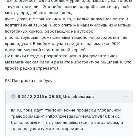
технологии хотя бы на среднем уровне, близка к нулю. То есть
- нужен трамплин. Это либо позиция разработчика в крупной
международной компании здесь,
пусть даже и с понижением в зп, с целью получения опыта и
подтягивания языков. Либо опять же какая-нибудь из местных
потогонных контор, работающих на аутсорс,
и использующая промышленные технологии разработки ( не
прикладуха ). В любом случае придется заниматься 90%
времени мерзкой неинтересной херней.
Ну и почти везде в разработке нужна фундаментальная
математическая база и развитое абстрактное мышление. Это
просто редко встречается.
PS: Про риски я не буду.
В 24.12.2016 в 09:58, Urs_ak сказал:
IMHO, пока идут "тектонические процессы глобальной
трансформации" (
http://izvestia.ru/news/511884
): brexit,
trump, войны и т.п. лучше не рыпаться по заграницам, а
то по результату можно огорчиться