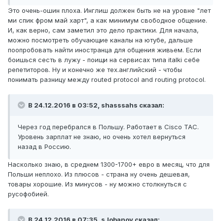
Это очень-ошин плоха. Инглиш должен быть не на уровне "лет
ми спик фром май харт", а как минимум свободное общение.
И, как верно, сам заметил это дело практики. Для начала,
можно посмотреть обучающие каналы на ютубе, дальше
поопробовать найти иностранца для общения живьем. Если
боишься сесть в лужу - поищи на сервисах типа italki себе
репетиторов. Ну и конечно же тех.английский - чтобы
понимать разницу между routed protocol and routing protocol.
В 24.12.2016 в 03:52, shasssahs сказал:
Через год перебрался в Польшу. Работает в Cisco TAC.
Уровень зарплат не знаю, но очень хотел вернуться
назад в Россию.
Насколько знаю, в среднем 1300-1700+ евро в месяц, что для
Польши неплохо. Из плюсов - страна ну очень дешевая,
товары хорошие. Из минусов - ну можно столкнуться с
русофобией.
В 24.12.2016 в 07:35, s.lobanov сказал: