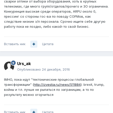
сварки оптики от выбора оборудования, хоть в крупных
телекомах, где много групп/отделов/прочего и ЗО ограничена.
Конкуренция высокая среди операторов, ARPU около 0,
прессинг со стороны гос-ва по поводу СОРМов, как
следствие низкие з/п персонала. Срочно ищите себе другую
работу пока не поздно, либо какой-то свой бизнес.
Вставить ник
Цитата
Urs_ak
Опубликовано
24 декабря, 2016
IMHO, пока идут "тектонические процессы глобальной
трансформации" (
http://izvestia.ru/news/511884
): brexit, trump,
войны и т.п. лучше не рыпаться по заграницам, а то по
результату можно огорчиться
Вставить ник
Цитата