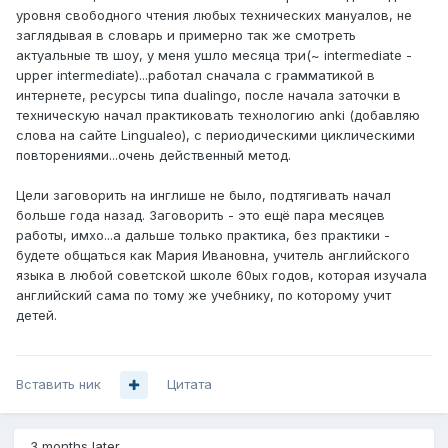
уровня свободного чтения любых технических мануалов, не
заглядывая в словарь и примерно так же смотреть
актуальные тв шоу, у меня ушло месяца три(~ intermediate -
upper intermediate)...работал сначала с грамматикой в
интернете, ресурсы типа dualingo, после начала заточки в
техническую начал практиковать технологию anki (добавляю
слова на сайте Lingualeo), с периодическими циклическими
повторениями...очень действенный метод.
Цели заговорить на инглише не было, подтягивать начал
больше года назад. Заговорить - это ещё пара месяцев
работы, имхо...а дальше только практика, без практики -
будете общаться как Мария Ивановна, учитель английского
языка в любой советской школе 60ых годов, которая изучала
английский сама по тому же учебнику, по которому учит
детей.
Вставить ник
Цитата
3 months later...