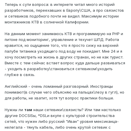
Теперь к сути вопроса: в интернете читал много историй
разработчиков, переехавших в Европу\США, а про связистов
и сетевиков подобного почти не видел. Максимум истории
монтажников КТВ в солнечной Калифорнии.
На данным момент занимаюсь КТВ и программирую на PHP и
питоне под мониторинг, управление и техучет ШПД. Работа
нравится, но ощущение того, что я просто сижу на верхней
палубе титаника уходящего под воду не покидает. Мне 24 и я
хочу посмотреть на жизнь в других странах, но не как турист.
Вместе с тем сейчас встает вопрос куда дальше развиваться
- уходить в разработку\становиться сетевиком\уходить
глубже в связь.
Английский - очень ломанный разговорный. Иностранцы
понимают(в случае чего объясняю на пальцах\лезу в гугл), но
для работы, не хватит, хотя тут вопрос практики больше.
Нужны ли
там
наши сетевики\связисты? Или там настолько
другие DOCSISы, *DSLи вкупе с культурой строительства
сетей, что нужен либо русский "Иван" уровня мексиканца-
нелегала - тянуть кабель, либо очень крутой сетевик с