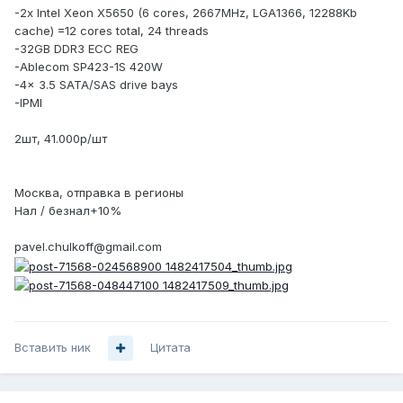
-2х Intel Xeon X5650 (6 cores, 2667MHz, LGA1366, 12288Kb
cache) =12 cores total, 24 threads
-32GB DDR3 ECC REG
-Ablecom SP423-1S 420W
-4x 3.5 SATA/SAS drive bays
-IPMI
2шт, 41.000р/шт
Москва, отправка в регионы
Нал / безнал+10%
pavel.chulkoff@gmail.com
Вставить ник
Цитата