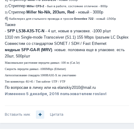
Стриппер
2)
Miller CFS-2
- был в работе, состояние отличное - 800р
Стриппер
Miller No-Nik
, 203um, Red
- новый - 3000р
3)
4)
Кабелерез для стального провода и тросов
Greenlee 722
- новый -1500р
Также
-
SFP LS38-A3S-TC-N
- 4 шт, новые в упаковке. -1000 р/шт
1310 nm Single-mode Transceiver (S1.1)
155 Mbps /
разъем LC Duplex
Совместим со стандартом SONET / SDH /
Fast Ethernet
медные SFP-GA-R (MRV)
. новые. половина еще в упаковке. есть
20шт, 500р/шт
Максимальное расстояние передачи данных -100 m (Cat.5e)
Скорость передачи данных -1000Mbps (Ethernet)
Автосогласование стандарта 1000BASE-X по умолчанию
Тип коннектора -RJ-45 / Тип кабеля- UTP / FTP
По вопросам в личку или на elanskiy2010@mail.ru
Изменено
5 декабря, 2016
пользователем roslavl
Вставить ник
Цитата