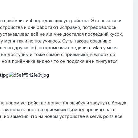
ин приёмник и 4 передающих устройства. Это локальная
устройства и они работают исправно, потребовалось
 устанавливал всё не я,а мне достался последний кусок,
 меня так и не получилось. Суть такова сравнив с
но другие ip), но кроме как соединить wlan у меня
ы не доступны и тоже самое с приёмника, в winbox со
о в приёмнике видно что он подключен и пингуется.
 на новом устройстве допустил ошибку и засунул в бридж
т пинговать порт на приемнике (я могу пропинговать
, но заметил что на новом устройстве в servis ports все