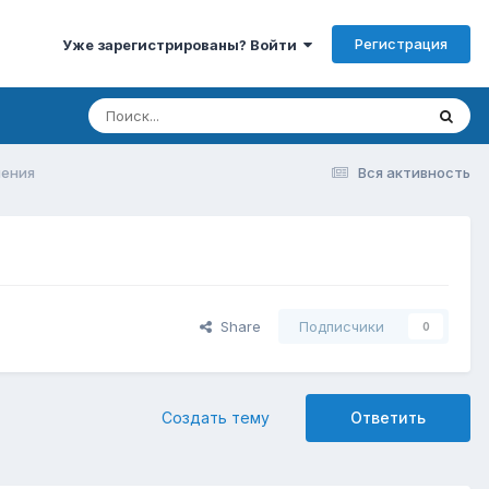
Регистрация
Уже зарегистрированы? Войти
нения
Вся активность
Share
Подписчики
0
Создать тему
Ответить