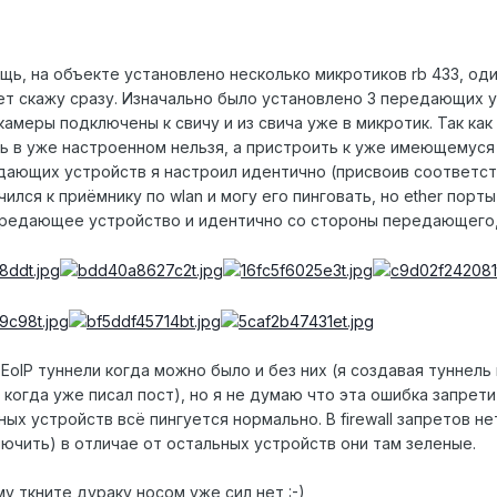
щь, на объекте установлено несколько микротиков rb 433, од
нет скажу сразу. Изначально было установлено 3 передающих 
камеры подключены к свичу и из свича уже в микротик. Так как
 в уже настроенном нельзя, а пристроить к уже имеющемуся у
ющих устройств я настроил идентично (присвоив соответствен
ился к приёмнику по wlan и могу его пинговать, но ether порт
редающее устройство и идентично со стороны передающего, н
EoIP туннели когда можно было и без них (я создавая туннель
 когда уже писал пост), но я не думаю что эта ошибка запрети
ных устройств всё пингуется нормально. В firewall запретов нет
лючить) в отличае от остальных устройств они там зеленые.
у ткните дураку носом уже сил нет :-)