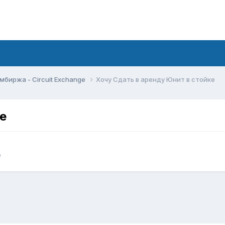
мбиржа - Circuit Exchange
Хочу Сдать в аренду Юнит в стойке
е
e