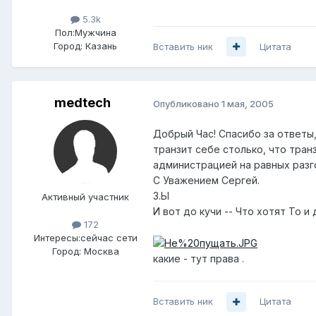
5.3k
Пол:
Мужчина
Город:
Казань
Вставить ник
Цитата
medtech
Опубликовано
1 мая, 2005
Добрый Час! Спасибо за ответы,
транзит себе столько, что тра
администрацией на равных разго
С Уважением Сергей.
З.Ы
Активный участник
И вот до кучи -- Что хотят То 
172
Интересы:
сейчас сети
Город:
Москва
какие - тут права .
Вставить ник
Цитата