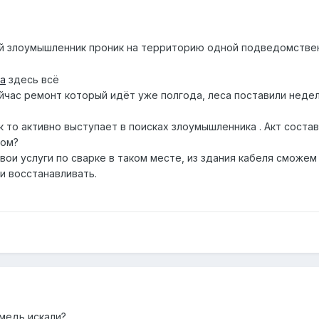
ый злоумышленник проник на территорию одной подведомствен
ka
здесь всё
ейчас ремонт который идёт уже полгода, леса поставили неде
 то активно выступает в поисках злоумышленника . Акт состав
бом?
ои услуги по сварке в таком месте, из здания кабеля сможем 
и восстанавливать.
 медь искали?