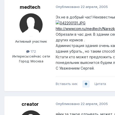
medtech
Опубликовано
22 апреля, 2005
Эх.не в добрый час! Неизвестн
http://wwwcom.ru/medtech/Narez
Обрезали в час дня. В здании с
других юриков .
Активный участник
Администрация здания очень как
здания убрать., но таким спосо
172
Интересы:
сейчас сети
Кстати кто может предложить св
Город:
Москва
понедельник выяснится будем л
С Уважением Сергей.
Вставить ник
Цитата
creator
Опубликовано
22 апреля, 2005
яйки за такое отрывать. может,