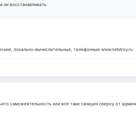
 ли восстанавливать.
ские, локально-вычислительные, телефонные www.netstroy.ru
ьято саможеятельность или все таки санкция сверху от админ