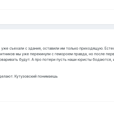
 уже съехали с здания, оставили им только приходящую. Есте
нзитников мы уже перекинули с гемороем правда, но после пе
варивать будут. А про потери пусть наши юристы бодаются, и
и делают. Кутузовский понимаешь