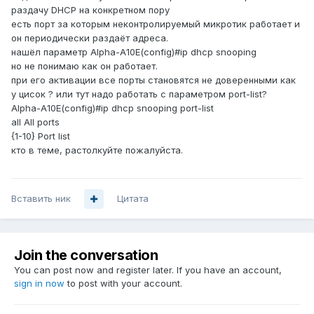
раздачу DHCP на конкретном пору
есть порт за которым неконтролируемый микротик работает и
он периодически раздаёт адреса.
нашёл параметр Alpha-A10E(config)#ip dhcp snooping
но не понимаю как он работает.
при его активации все порты становятся не доверенными как
у цисок ? или тут надо работать с параметром port-list?
Alpha-A10E(config)#ip dhcp snooping port-list
all All ports
{1-10} Port list
кто в теме, растолкуйте пожалуйста.
Вставить ник
Цитата
Join the conversation
You can post now and register later. If you have an account,
sign in now
to post with your account.