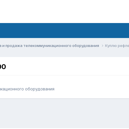
а и продажа телекоммуникационного оборудования
Куплю рефл
00
икационного оборудования