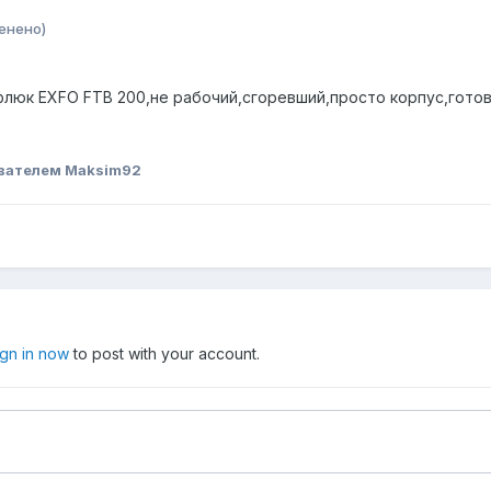
енено)
флюк EXFO FTB 200,не рабочий,сгоревший,просто корпус,готов
вателем Maksim92
ign in now
to post with your account.