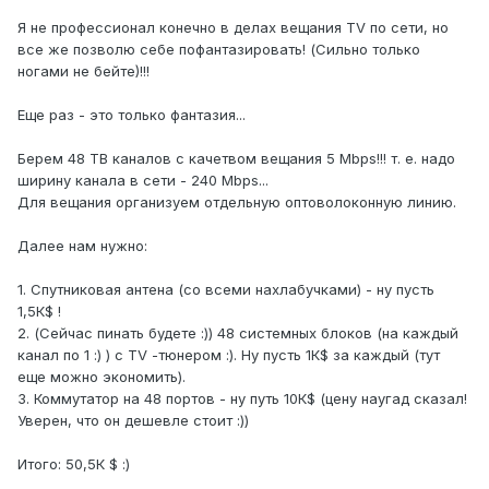
Я не профессионал конечно в делах вещания TV по сети, но
все же позволю себе пофантазировать! (Сильно только
ногами не бейте)!!!
Еще раз - это только фантазия...
Берем 48 ТВ каналов с качетвом вещания 5 Mbps!!! т. е. надо
ширину канала в сети - 240 Mbps...
Для вещания организуем отдельную оптоволоконную линию.
Далее нам нужно:
1. Спутниковая антена (со всеми нахлабучками) - ну пусть
1,5К$ !
2. (Сейчас пинать будете :)) 48 системных блоков (на каждый
канал по 1 :) ) c TV -тюнером :). Ну пусть 1К$ за каждый (тут
еще можно экономить).
3. Коммутатор на 48 портов - ну путь 10К$ (цену наугад сказал!
Уверен, что он дешевле стоит :))
Итого: 50,5К $ :)