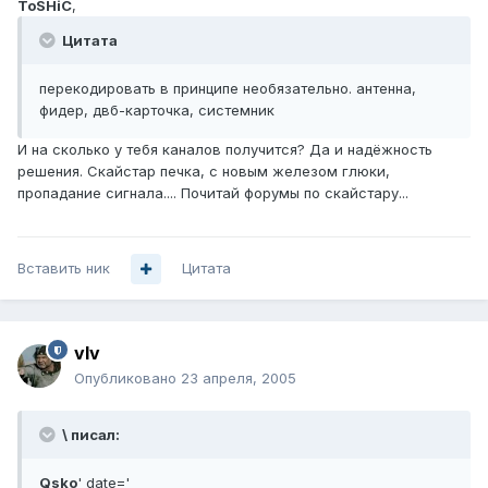
ToSHiC
,
Цитата
перекодировать в принципе необязательно. антенна,
фидер, двб-карточка, системник
И на сколько у тебя каналов получится? Да и надёжность
решения. Скайстар печка, с новым железом глюки,
пропадание сигнала.... Почитай форумы по скайстару...
Вставить ник
Цитата
vIv
Опубликовано
23 апреля, 2005
\ писал:
Qsko
' date='