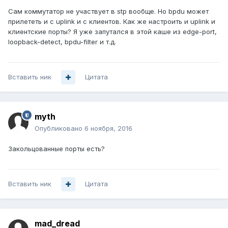
Сам коммутатор не участвует в stp вообще. Но bpdu может
прилететь и с uplink и с клиентов. Как же настроить и uplink и
клиентские порты? Я уже запутался в этой каше из edge-port,
loopback-detect, bpdu-filter и т.д.
Вставить ник
Цитата
myth
Опубликовано
6 ноября, 2016
Закольцованные порты есть?
Вставить ник
Цитата
mad_dread