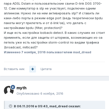
пара ADSL Dslam и пользовательские свичи D-link DGS 3700-
12. Сам коммутатор в stp не участвует, подключен одним
аплинком. Нужно ли на нем активировать stp? И ставить ли
каки-либо порты в режим edge port (ведь теоретически bpdu
пакеты могут прилететь и от d-link'ов), что делать с
настройками bpdu (filter, protection)?
И еще есть настройка looback-detect. В каких случаях ее стоит
применять, если для защиты от штормов, возникающих из-за
петель уже есть настройки storm-control по видам трафика
(broadcast, milticast)?
Изменено
7 ноября, 2016
пользователем mad_dread
Вставить ник
Цитата
myth
Опубликовано
6 ноября, 2016
В 06.11.2016 в 05:43, mad_dread сказал: