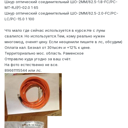
Шнур оптический соединительный ШО-2MM/62.5-1.8-FC/PC-
MT-RJ(F)-02.0 1 65
Шнур оптический соединительный ШО-2MM/62.5-2.0-FC/PC-
LC/PC-15.0 1 100
Что мало где сейчас используется в курсе.Не с луны
свалился. Но используется.Тем, кому реально нужен
многомод, оченят цену. Если неоценили пишите в лс, обсудим)
Оплата нал. Безнал от 30тысяч и +12% к цене.
Территориально мос. область. Раменское
Отправлю куда угодно за ваш счёт.
На фото естественно не все.
89661115544 или лс.