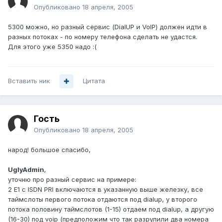
Опубликовано
18 апреля, 2005
5300 можно, но разный сервис (DialUP и VoIP) должен идти в
разных потоках - по номеру телефона сделать не удастся.
Для этого уже 5350 надо :(
Вставить ник
Цитата
Гость
Опубликовано
18 апреля, 2005
народ! большое спасибо,
UglyAdmin
,
уточню про разный сервис на примере:
2 E1 с ISDN PRI включаются в указанную выше железку, все
таймслоты первого потока отдаются под dialup, у второго
потока половину таймслотов (1-15) отдаем под dialup, а другую
(16-30) под voip (предположим что так разрулили два номера