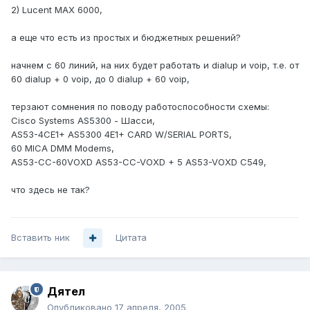
2) Lucent MAX 6000,
а еще что есть из простых и бюджетных решений?
начнем с 60 линий, на них будет работать и dialup и voip, т.е. от
60 dialup + 0 voip, до 0 dialup + 60 voip,
терзают сомнения по поводу работоспособности схемы:
Cisco Systems AS5300 - Шасси,
AS53-4CE1+ AS5300 4E1+ CARD W/SERIAL PORTS,
60 MICA DMM Modems,
AS53-CC-60VOXD AS53-CC-VOXD + 5 AS53-VOXD C549,
что здесь не так?
Вставить ник
Цитата
Дятел
Опубликовано
17 апреля, 2005