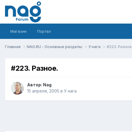
Магазин
Портал
Главная
NAG.RU - Основные разделы
У нага
#223. Разное
#223. Разное.
Автор:
Nag
15 апреля, 2005
в
У нага