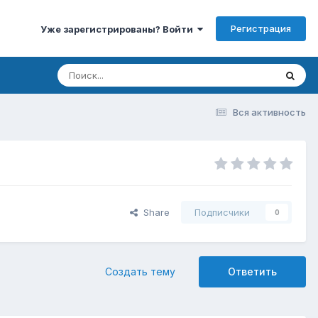
Регистрация
Уже зарегистрированы? Войти
Вся активность
Share
Подписчики
0
Создать тему
Ответить