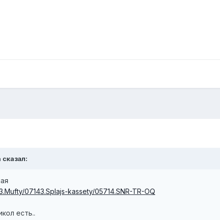
a сказал:
ная
83.Mufty/07143.Splajs-kassety/05714.SNR-TR-OQ
кол есть..