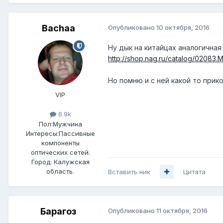
Bachaa
Опубликовано
10 октября, 2016
Ну дык на китайцах аналогичная
http://shop.nag.ru/catalog/02083
Но помню и с ней какой то прико
VIP
6.9k
Пол:
Мужчина
Интересы:
Пассивные
компоненты
оптических сетей.
Город:
Калужская
область.
Вставить ник
Цитата
Барагоз
Опубликовано
11 октября, 2016