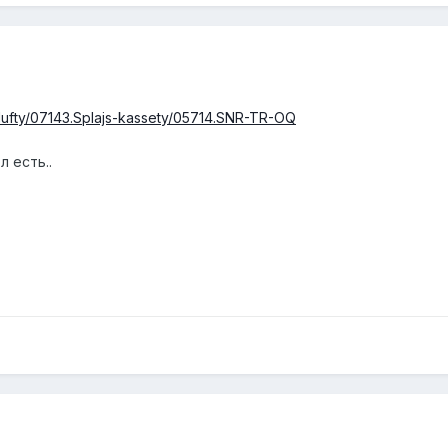
.Mufty/07143.Splajs-kassety/05714.SNR-TR-OQ
л есть..