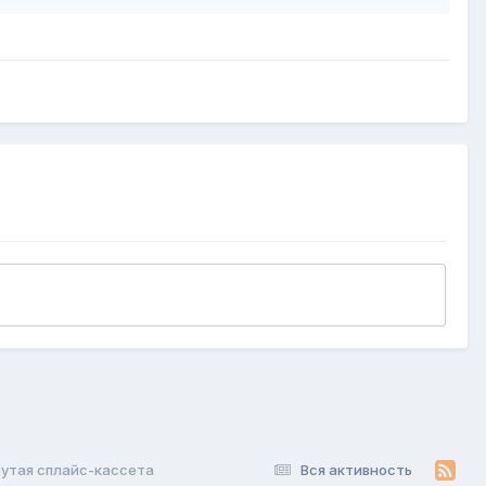
утая сплайс-кассета
Вся активность