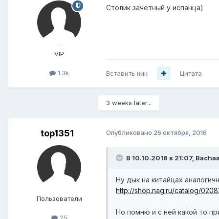
Столик зачетный у испанца)
VIP
1.3k
Вставить ник
Цитата
3 weeks later...
top1351
Опубликовано
26 октября, 2016
В 10.10.2016 в 21:07, Bacha
Ну дык на китайцах аналогич
http://shop.nag.ru/catalog/020
Пользователи
Но помню и с ней какой то при
25