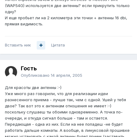
(WAP54G) используется две антенны? если прикрутить только
одну?
И еще пробьет ли на 2 километра эти точки + антенны 16 dbi,
прямая видимость.
Вставить ник
Цитата
Гость
Опубликовано
14 апреля, 2005
Для красоты две антенны :-)
Уже много раз говорили, что для реализации идеи
разнесенного приема - лучше так, чем с одной. Ушей у тебя
двое? Так вот это к антеннам отношения не имеет :-)
поскольку слушаеш ты обоими одновременно. А точка по-
очереди, и откуда сигнал больше - там и остается.
Передающая - одна из них. Если на нее попадеш -не будет
работать дальше комнаты. А вообще, в линуксовой прошивке
можно установить с какой антенны будет прием (заставить