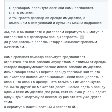
С договором сервитута если они сами согласятся.
СНТ в смысле,
А так просто договор об аренде имущества, с
описанием в нем условий и сумм как можно подробнее.
ХМ, т.е. с вы полагаете с договором сервитута они могут не
согласится а с договором аренды запросто? :))))
да у вас батенька болезнь которую называют правовым
нигилизмом....
сама правовая природа сервитута предполагает
ограниченного пользования имуществом в отличии от аренды
которое подразумевает полное использование имущества.
иначе говоря если вы берет в аренду торговый зал то это
означает его полное использование... если проецировать на
опоры - то опоры в аренде - это только вы их используете.
т.е. никто другой не может это делать, нельзя сдать в аренду
одно и тоже имущество два раза, хотя конечно у нас и сдают
одну и туже квартиру по нескольку раз это это уже другая
тема.
а сервитут бывает и платный и бесплатный....