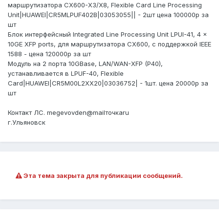
маршрутизатора CX600-X3/X8, Flexible Card Line Processing
Unit|HUAWEI|CR5MLPUF402B|03053055|| - 2шт цена 100000р за
шт
Блок интерфейсный Integrated Line Processing Unit LPUI-41, 4 x
10GE XFP ports, для маршрутизатора CX600, с поддержкой IEEE
1588 - цена 120000р за шт
Модуль на 2 порта 10GBase, LAN/WAN-XFP (P40),
устанавливается в LPUF-40, Flexible
Card|HUAWEI|CR5M00L2XX20|03036752| - 1шт. цена 20000р за
шт
Контакт ЛС. megevovden@mailточкаru
г.Ульяновск
Эта тема закрыта для публикации сообщений.