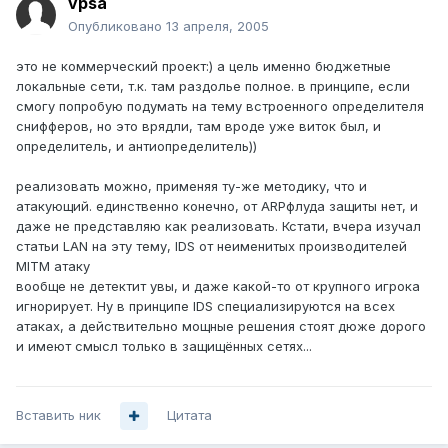
vpsa
Опубликовано
13 апреля, 2005
это не коммерческий проект:) а цель именно бюджетные
локальные сети, т.к. там раздолье полное. в принципе, если
смогу попробую подумать на тему встроенного определителя
снифферов, но это врядли, там вроде уже виток был, и
определитель, и антиопределитель))
реализовать можно, применяя ту-же методику, что и
атакующий. единственно конечно, от ARPфлуда защиты нет, и
даже не представляю как реализовать. Кстати, вчера изучал
статьи LAN на эту тему, IDS от неименитых производителей
MITM атаку
вообще не детектит увы, и даже какой-то от крупного игрока
игнорирует. Ну в принципе IDS специализируются на всех
атаках, а действительно мощные решения стоят дюже дорого
и имеют смысл только в защищённых сетях...
Вставить ник
Цитата