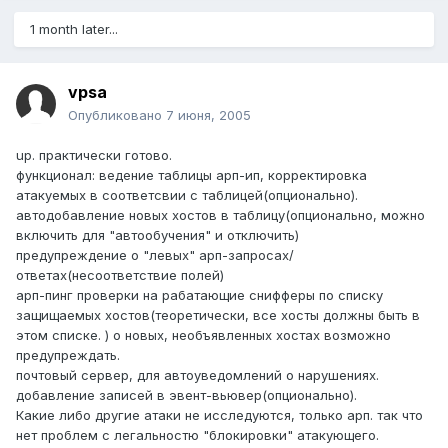
1 month later...
vpsa
Опубликовано
7 июня, 2005
up. практически готово.
функционал: ведение таблицы арп-ип, корректировка
атакуемых в соответсвии с таблицей(опционально).
автодобавление новых хостов в таблицу(опционально, можно
включить для "автообучения" и отключить)
предупреждение о "левых" арп-запросах/
ответах(несоответствие полей)
арп-пинг проверки на рабатающие снифферы по списку
защищаемых хостов(теоретически, все хосты должны быть в
этом списке. ) о новых, необъявленных хостах возможно
предупреждать.
почтовый сервер, для автоуведомлений о нарушениях.
добавление записей в эвент-вьювер(опционально).
Какие либо другие атаки не исследуются, только арп. так что
нет проблем с легальностю "блокировки" атакующего.