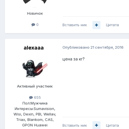
Новичок
0
Вставить ник
Цитата
alexaaa
Опубликовано
21 сентября, 2016
цена за кг?
Активный участник
655
Пол:
Мужчина
Интересы:
Sumavision,
Wisi, Dexin, PBI, Wellav,
Triax, Blankom, CAS,
GPON Huawei
Вставить ник
Цитата