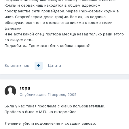
Компы и сервак наш находятся в общем адресном
пространстве сети провайдера. Через linux-сервак ходим в
инет. Cтаргейзером делю трафик. Все ок, но недавно
обнаружилось что не отсылаются письма с вложенными
файлами.
Я не ахти какой спец. полтора месяца назад только ради этого
за линукс сел...
Подсобите... Где может быть собака зарыта?
Вставить ник
Цитата
repa
Опубликовано
11 апреля, 2005
Была у нас такая проблема с dialup пользователями.
Проблема была с MTU на интерфейсе.
Лечение: убили подключение и создали заново.