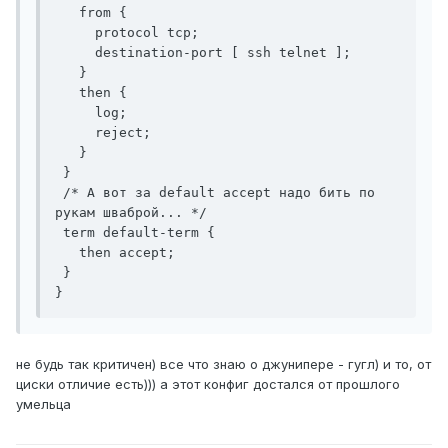
   from {

     protocol tcp;

     destination-port [ ssh telnet ];

   }

   then {

     log;

     reject;

   }

 }

 /* А вот за default accept надо бить по 
рукам шваброй... */

 term default-term {

   then accept;

 }

не будь так критичен) все что знаю о джунипере - гугл) и то, от
циски отличие есть))) а этот конфиг достался от прошлого
умельца