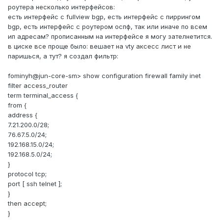
роутера несколько интерфейсов:
есть интерфейс с fullview bgp, есть интерфейс с пиррингом
bgp, есть интерфейс с роутером оспф, так или иначе по всем
ип адресам? прописанным на интерфейсе я могу зателнетится.
в циске все проще было: вешает на vty аксесс лист и не
паришься, а тут? я создал фильтр:
fominyh@jun-core-sm> show configuration firewall family inet
filter access_router
term terminal_access {
from {
address {
7.21.200.0/28;
76.67.5.0/24;
192.168.15.0/24;
192.168.5.0/24;
}
protocol tcp;
port [ ssh telnet ];
}
then accept;
}