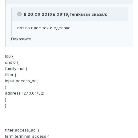
В 20.09.2016 в 09:19, fenikssss сказал:
вот по идее так и сделано
Покажите
lo0 {
unit 0 {
family inet {
filter {
input access_acl;
}
address 127.0.0.1/32;
}
}
filter access_acl {
term terminal_access {