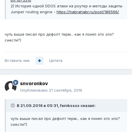
px?id=3310
2) История одной DDOS атаки на роутер и методы защиты
Juniper routing engine -
https://habrahabr.ru/post/186566/
чуть выше писал про дефолт терм... как я понял это зло?
снести?)
Вставить ник
Цитата
snvoronkov
Опубликовано
21 сентября, 2016
В 21.09.2016 в 05:31, fenikssss сказал:
чуть выше писал про дефолт терм... как я понял это зло?
снести?)