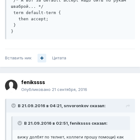
 /* А вот за default accept надо бить по рукам 
шваброй... */

 term default-term {

   then accept;

 }

Вставить ник
Цитата
fenikssss
Опубликовано
21 сентября, 2016
В 21.09.2016 в 04:21, snvoronkov сказал:
В 21.09.2016 в 02:51, fenikssss сказал:
вижу долбят по телнет, коллеги прошу помощи) как