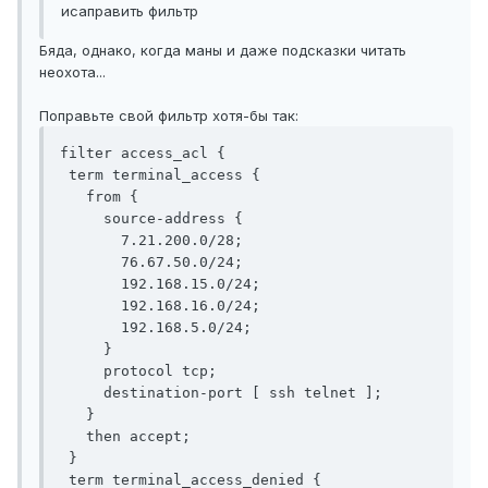
исаправить фильтр
Бяда, однако, когда маны и даже подсказки читать
неохота...
Поправьте свой фильтр хотя-бы так:
filter access_acl {

 term terminal_access {

   from {

     source-address {

       7.21.200.0/28;

       76.67.50.0/24;

       192.168.15.0/24;

       192.168.16.0/24;

       192.168.5.0/24;

     }

     protocol tcp;

     destination-port [ ssh telnet ];

   }

   then accept;

 }

 term terminal_access_denied {
