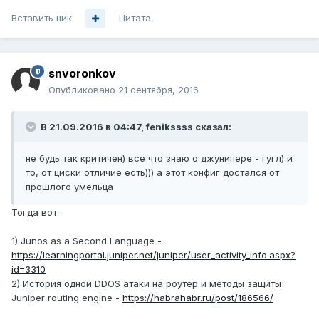
Вставить ник
Цитата
snvoronkov
Опубликовано
21 сентября, 2016
В 21.09.2016 в 04:47, fenikssss сказал:
не будь так критичен) все что знаю о джунипере - гугл) и
то, от циски отличие есть))) а этот конфиг достался от
прошлого умельца
Тогда вот:
1) Junos as a Second Language -
https://learningportal.juniper.net/juniper/user_activity_info.aspx?
id=3310
2) История одной DDOS атаки на роутер и методы защиты
Juniper routing engine -
https://habrahabr.ru/post/186566/