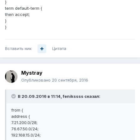
}
term default-term {
then accept;
}
}
Вставить ник
Цитата
Mystray
Опубликовано
20 сентября, 2016
В 20.09.2016 в 11:14, fenikssss сказал:
from {
address {
7.21.200.0/28;
76.67.50.0/24;
192.168.15.0/24;