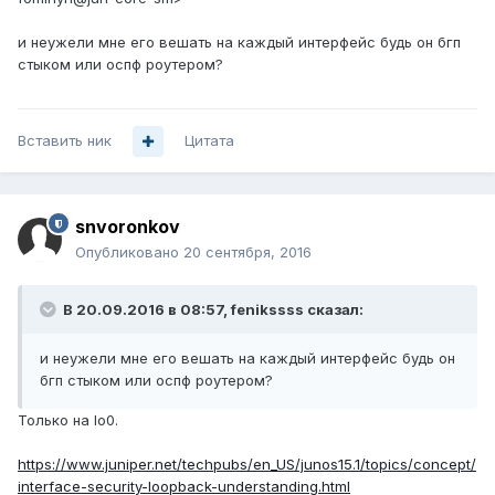
и неужели мне его вешать на каждый интерфейс будь он бгп
стыком или оспф роутером?
Вставить ник
Цитата
snvoronkov
Опубликовано
20 сентября, 2016
В 20.09.2016 в 08:57, fenikssss сказал:
и неужели мне его вешать на каждый интерфейс будь он
бгп стыком или оспф роутером?
Только на lo0.
https://www.juniper.net/techpubs/en_US/junos15.1/topics/concept/
interface-security-loopback-understanding.html