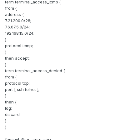
term terminal_access_icmp {
from {
address {
7.21.200.0/28;
76.67.5.0/24;
192.168.15.0/24;
}
protocol icmp;
}
then accept;
}
term terminal_access_denied {
from {
protocol tcp;
port [ ssh telnet ];
}
then {
log;
discard;
}
}
fominyh@jun-core-sm>