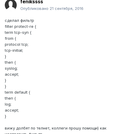
fenikssss
Опубликовано
21 сентября, 2016
сделал фильтр
filter protect-re {
term tcp-syn {
from {
protocol tcp;
tcp-initial;
}
then {
syslog;
accept;
}
}
term default {
then {
log;
accept;
}
вижу долбят по телнет, коллеги прошу помощи) как