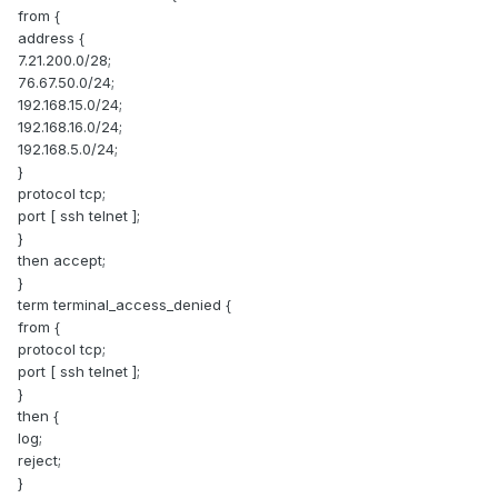
from {
address {
7.21.200.0/28;
76.67.50.0/24;
192.168.15.0/24;
192.168.16.0/24;
192.168.5.0/24;
}
protocol tcp;
port [ ssh telnet ];
}
then accept;
}
term terminal_access_denied {
from {
protocol tcp;
port [ ssh telnet ];
}
then {
log;
reject;
}