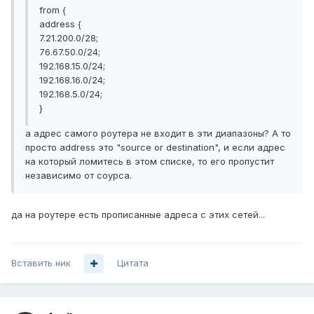
from {
address {
7.21.200.0/28;
76.67.50.0/24;
192.168.15.0/24;
192.168.16.0/24;
192.168.5.0/24;
}
а адрес самого роутера не входит в эти диапазоны? А то
просто address это "source or destination", и если адрес
на который ломитесь в этом списке, то его пропустит
независимо от соурса.
да на роутере есть прописанные адреса с этих сетей...
Вставить ник
Цитата