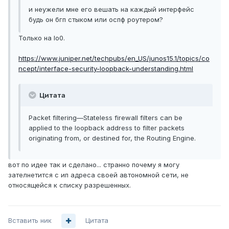
и неужели мне его вешать на каждый интерфейс
будь он бгп стыком или оспф роутером?
Только на lo0.
https://www.juniper.net/techpubs/en_US/junos15.1/topics/co
ncept/interface-security-loopback-understanding.html
Цитата
Packet filtering—Stateless firewall filters can be
applied to the loopback address to filter packets
originating from, or destined for, the Routing Engine.
вот по идее так и сделано... странно почему я могу
зателнетится с ип адреса своей автономной сети, не
относящейся к списку разрешенных.
Вставить ник
Цитата