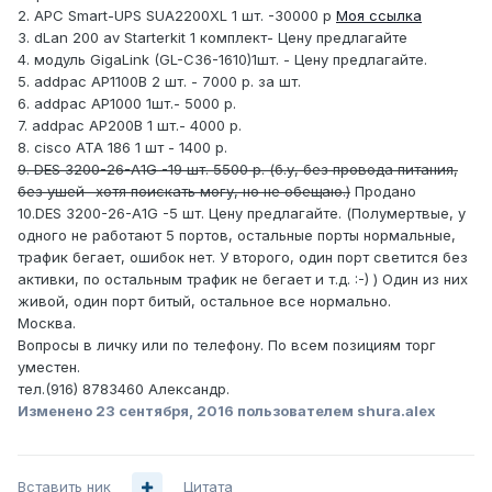
2. APC Smart-UPS SUA2200XL 1 шт. -30000 р
Моя ссылка
3. dLan 200 av Starterkit 1 комплект- Цену предлагайте
4. модуль GigaLink (GL-C36-1610)1шт. - Цену предлагайте.
5. addpac AP1100B 2 шт. - 7000 р. за шт.
6. addpac AP1000 1шт.- 5000 р.
7. addpac AP200B 1 шт.- 4000 р.
8. cisco ATA 186 1 шт - 1400 р.
9. DES 3200-26-A1G -19 шт. 5500 р. (б.у, без провода питания,
без ушей- хотя поискать могу, но не обещаю.)
Продано
10.DES 3200-26-A1G -5 шт. Цену предлагайте. (Полумертвые, у
одного не работают 5 портов, остальные порты нормальные,
трафик бегает, ошибок нет. У второго, один порт светится без
активки, по остальным трафик не бегает и т.д. :-) ) Один из них
живой, один порт битый, остальное все нормально.
Москва.
Вопросы в личку или по телефону. По всем позициям торг
уместен.
тел.(916) 8783460 Александр.
Изменено
23 сентября, 2016
пользователем shura.alex
Вставить ник
Цитата