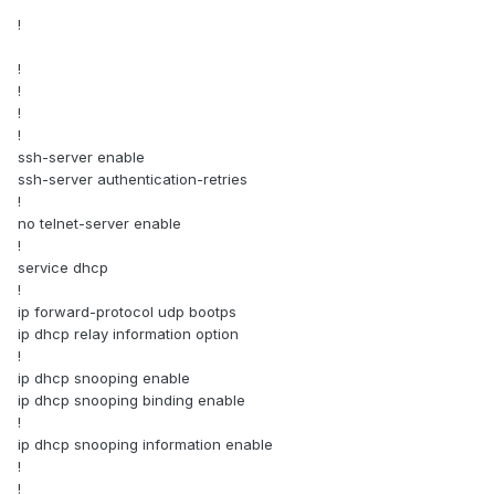
!
!
!
!
!
ssh-server enable
ssh-server authentication-retries
!
no telnet-server enable
!
service dhcp
!
ip forward-protocol udp bootps
ip dhcp relay information option
!
ip dhcp snooping enable
ip dhcp snooping binding enable
!
ip dhcp snooping information enable
!
!