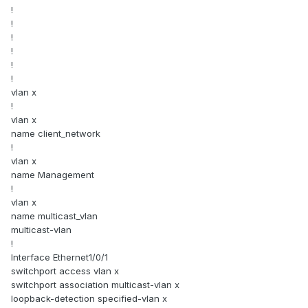
!
!
!
!
!
!
vlan x
!
vlan x
name client_network
!
vlan x
name Management
!
vlan x
name multicast_vlan
multicast-vlan
!
Interface Ethernet1/0/1
switchport access vlan x
switchport association multicast-vlan x
loopback-detection specified-vlan x