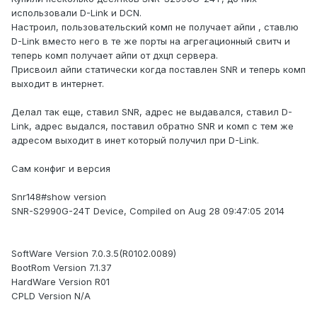
использовали D-Link и DCN.
Настроил, пользовательский комп не получает айпи , ставлю
D-Link вместо него в те же порты на агрегационный свитч и
теперь комп получает айпи от дхцп сервера.
Присвоил айпи статически когда поставлен SNR и теперь комп
выходит в интернет.
Делал так еще, ставил SNR, адрес не выдавался, ставил D-
Link, адрес выдался, поставил обратно SNR и комп с тем же
адресом выходит в инет который получил при D-Link.
Сам конфиг и версия
Snr148#show version
SNR-S2990G-24T Device, Compiled on Aug 28 09:47:05 2014
SoftWare Version 7.0.3.5(R0102.0089)
BootRom Version 7.1.37
HardWare Version R01
CPLD Version N/A