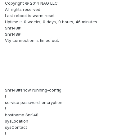
Copyright © 2014 NAG LLC
All rights reserved
Last reboot is warm reset.
Uptime is 0 weeks, 0 days, 0 hours, 46 minutes
Snr148#
Snr148#
Vty connection is timed out.
Snr148#show running-config
!
service password-encryption
!
hostname Snr148
sysLocation
sysContact
!