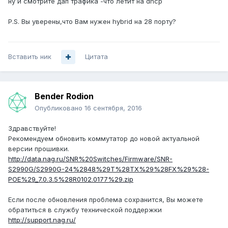
ну и смотрите дап трафика -что летит на dhcp
P.S. Вы уверены,что Вам нужен hybrid на 28 порту?
Вставить ник
Цитата
Bender Rodion
Опубликовано
16 сентября, 2016
Здравствуйте!
Рекомендуем обновить коммутатор до новой актуальной
версии прошивки.
http://data.nag.ru/SNR%20Switches/Firmware/SNR-
S2990G/S2990G-24%2848%29T%28TX%29%28FX%29%28-
POE%29_7.0.3.5%28R0102.0177%29.zip
Если после обновления проблема сохранится, Вы можете
обратиться в службу технической поддержки
http://support.nag.ru/