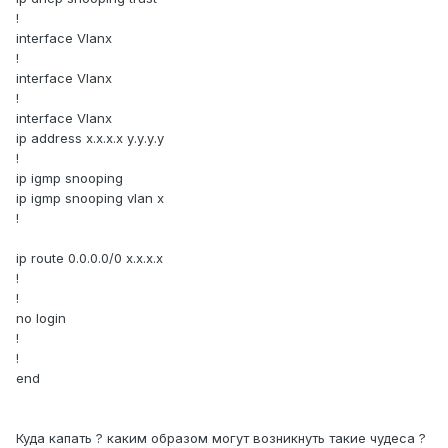
!
interface Vlanх
!
interface Vlanх
!
interface Vlanх
ip address х.х.х.х у.у.у.у
!
ip igmp snooping
ip igmp snooping vlan x
!
ip route 0.0.0.0/0 х.х.х.х
!
!
no login
!
!
end
Куда капать ? каким образом могут возникнуть такие чудеса ?