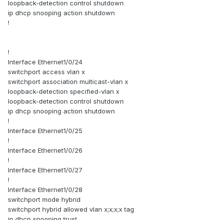
loopback-detection control shutdown
ip dhcp snooping action shutdown
!
!
Interface Ethernet1/0/24
switchport access vlan x
switchport association multicast-vlan x
loopback-detection specified-vlan x
loopback-detection control shutdown
ip dhcp snooping action shutdown
!
Interface Ethernet1/0/25
!
Interface Ethernet1/0/26
!
Interface Ethernet1/0/27
!
Interface Ethernet1/0/28
switchport mode hybrid
switchport hybrid allowed vlan х;x;x;x tag
ip dhcp snooping trust